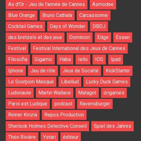
As d'Or - Jeu de l'année de Cannes
Asmodee
Blue Orange
Bruno Cathala
Carcassonne
Cocktail Games
Days of Wonder
DBDJ
des bretzels et des jeux
Dominion
Edge
Essen
Festival
Festival International des Jeux de Cannes
Filosofia
Gigamic
Haba
Iello
IOS
Ipad
Iphone
Jeu de rôle
Jeux de Société
KickStarter
Le Scorpion Masqué
Libellud
Lucky Duck Games
Ludonaute
Martin Wallace
Matagot
origames
Paris est Ludique
podcast
Ravensburger
Reiner Knizia
Repos Production
Sherlock Holmes Detective Conseil
Spiel des Jahres
Théo Rivière
Ystari
éditeur