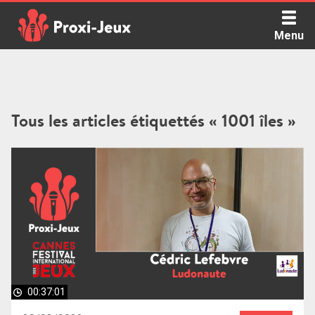
Skip
to
Menu
content
Proxi Jeux - Le podcast qui vous parle de jeux de société
Tous les articles étiquettés « 1001 îles »
00:37:01