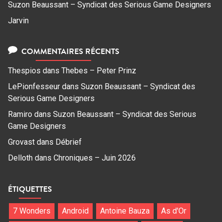
Suzon Beaussant – Syndicat des Serious Game Designers
Jarvin
COMMENTAIRES RÉCENTS
Thespios
dans
Thebes – Peter Prinz
LePionfesseur
dans
Suzon Beaussant – Syndicat des
Serious Game Designers
Ramiro
dans
Suzon Beaussant – Syndicat des Serious
Game Designers
Grovast
dans
Débrief
Delloth
dans
Chroniques – Juin 2026
ÉTIQUETTES
7 Wonders
Android
Antoine Bauza
As d'Or