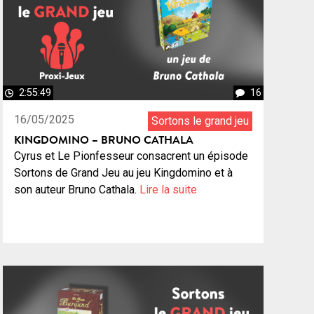
2:55:49
16
16/05/2025
Sortons le grand jeu
KINGDOMINO – BRUNO CATHALA
Cyrus et Le Pionfesseur consacrent un épisode
Sortons de Grand Jeu au jeu Kingdomino et à
son auteur Bruno Cathala.
Lire la suite