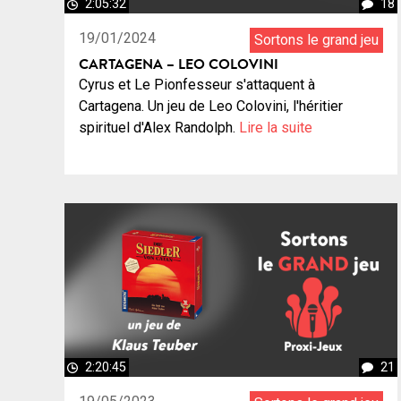
2:05:32
18
19/01/2024
Sortons le grand jeu
CARTAGENA – LEO COLOVINI
Cyrus et Le Pionfesseur s'attaquent à
Cartagena. Un jeu de Leo Colovini, l'héritier
spirituel d'Alex Randolph.
Lire la suite
2:20:45
21