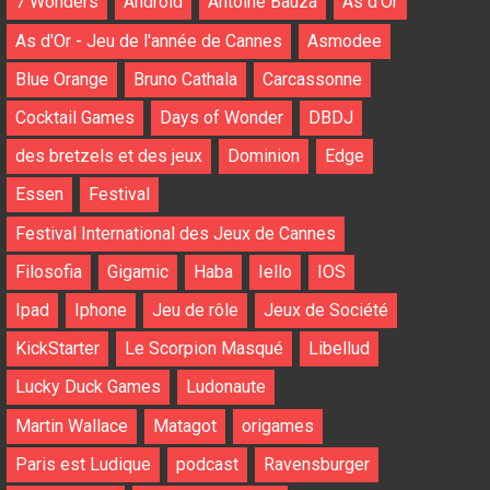
7 Wonders
Android
Antoine Bauza
As d'Or
As d'Or - Jeu de l'année de Cannes
Asmodee
Blue Orange
Bruno Cathala
Carcassonne
Cocktail Games
Days of Wonder
DBDJ
des bretzels et des jeux
Dominion
Edge
Essen
Festival
Festival International des Jeux de Cannes
Filosofia
Gigamic
Haba
Iello
IOS
Ipad
Iphone
Jeu de rôle
Jeux de Société
KickStarter
Le Scorpion Masqué
Libellud
Lucky Duck Games
Ludonaute
Martin Wallace
Matagot
origames
Paris est Ludique
podcast
Ravensburger