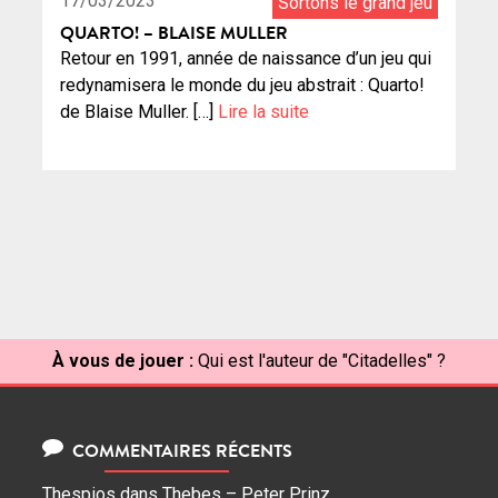
17/03/2023
Sortons le grand jeu
QUARTO! – BLAISE MULLER
Retour en 1991, année de naissance d’un jeu qui
redynamisera le monde du jeu abstrait : Quarto!
de Blaise Muller. […]
Lire la suite
À vous de jouer :
Qui est l'auteur de "Citadelles" ?
COMMENTAIRES RÉCENTS
Thespios
dans
Thebes – Peter Prinz