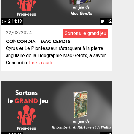
2:14:18
12
22/03/2024
Sortons le grand jeu
CONCORDIA – MAC GERDTS
Cyrus et Le Pionfesseur s'attaquent à la pierre
angulaire de la ludographie Mac Gerdts, à savoir
Concordia.
Lire la suite