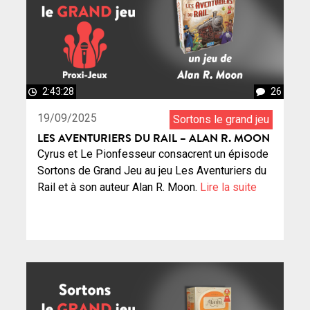
2:43:28
26
19/09/2025
Sortons le grand jeu
LES AVENTURIERS DU RAIL – ALAN R. MOON
Cyrus et Le Pionfesseur consacrent un épisode
Sortons de Grand Jeu au jeu Les Aventuriers du
Rail et à son auteur Alan R. Moon.
Lire la suite