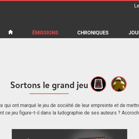
Le
iété
ÉMISSIONS
CHRONIQUES
JOU
Sortons le grand jeu
jeux qui ont marqué le jeu de société de leur empreinte et de mettre
t ce jeu figure-t-il dans la ludographie de ses auteurs ? Accroch