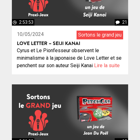
2:53:53
21
10/05/2024
Sortons le grand jeu
LOVE LETTER – SEIJI KANAI
Cyrus et Le Pionfesseur observent le
minimalisme à la japonaise de Love Letter et se
penchent sur son auteur Seiji Kanai
Lire la suite