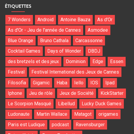
ÉTIQUETTES
7 Wonders
Android
Antoine Bauza
As d'Or
As d'Or - Jeu de l'année de Cannes
Asmodee
Blue Orange
Bruno Cathala
Carcassonne
Cocktail Games
Days of Wonder
DBDJ
des bretzels et des jeux
Dominion
Edge
Essen
Festival
Festival International des Jeux de Cannes
Filosofia
Gigamic
Haba
Iello
IOS
Ipad
Iphone
Jeu de rôle
Jeux de Société
KickStarter
Le Scorpion Masqué
Libellud
Lucky Duck Games
Ludonaute
Martin Wallace
Matagot
origames
Paris est Ludique
podcast
Ravensburger