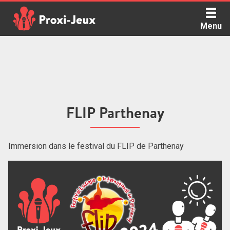
Skip
to
Menu
content
Proxi Jeux - Le podcast qui vous parle de jeux de société
FLIP Parthenay
Immersion dans le festival du FLIP de Parthenay