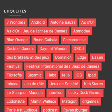
ÉTIQUETTES
7 Wonders
Android
Antoine Bauza
As d'Or
As d'Or - Jeu de l'année de Cannes
Asmodee
Blue Orange
Bruno Cathala
Carcassonne
Cocktail Games
Days of Wonder
DBDJ
des bretzels et des jeux
Dominion
Edge
Essen
Festival
Festival International des Jeux de Cannes
Filosofia
Gigamic
Haba
Iello
IOS
Ipad
Iphone
Jeu de rôle
Jeux de Société
KickStarter
Le Scorpion Masqué
Libellud
Lucky Duck Games
Ludonaute
Martin Wallace
Matagot
origames
Paris est Ludique
podcast
Ravensburger