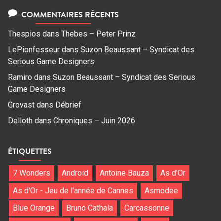
COMMENTAIRES RÉCENTS
Thespios
dans
Thebes – Peter Prinz
LePionfesseur
dans
Suzon Beaussant – Syndicat des
Serious Game Designers
Ramiro
dans
Suzon Beaussant – Syndicat des Serious
Game Designers
Grovast
dans
Débrief
Delloth
dans
Chroniques – Juin 2026
ÉTIQUETTES
7 Wonders
Android
Antoine Bauza
As d'Or
As d'Or - Jeu de l'année de Cannes
Asmodee
Blue Orange
Bruno Cathala
Carcassonne