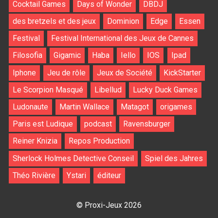
Cocktail Games
Days of Wonder
DBDJ
des bretzels et des jeux
Dominion
Edge
Essen
Festival
Festival International des Jeux de Cannes
Filosofia
Gigamic
Haba
Iello
IOS
Ipad
Iphone
Jeu de rôle
Jeux de Société
KickStarter
Le Scorpion Masqué
Libellud
Lucky Duck Games
Ludonaute
Martin Wallace
Matagot
origames
Paris est Ludique
podcast
Ravensburger
Reiner Knizia
Repos Production
Sherlock Holmes Detective Conseil
Spiel des Jahres
Théo Rivière
Ystari
éditeur
© Proxi-Jeux 2026