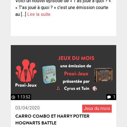
Voici un nouvel épisode de « T’as joué à quoi ? ».
« T’as joué à quoi ? » c’est une émission courte
au […]
Lire la suite
1:13:52
1
03/04/2020
Jeux du mois
CARRO COMBO ET HARRY POTTER
HOGWARTS BATTLE