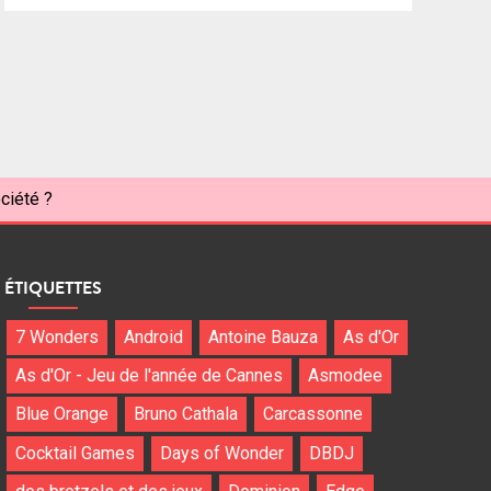
ciété ?
ÉTIQUETTES
7 Wonders
Android
Antoine Bauza
As d'Or
As d'Or - Jeu de l'année de Cannes
Asmodee
Blue Orange
Bruno Cathala
Carcassonne
Cocktail Games
Days of Wonder
DBDJ