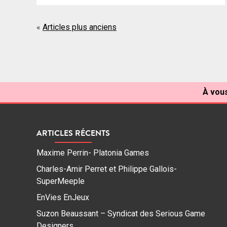
Navigation
Articles plus anciens
des
articles
À vous
ARTICLES RÉCENTS
Maxime Perrin- Platonia Games
Charles-Amir Perret et Philippe Gallois-
SuperMeeple
EnVies EnJeux
Suzon Beaussant – Syndicat des Serious Game
Designers