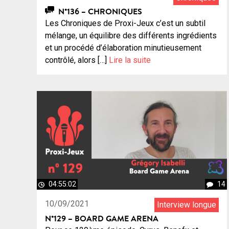
N°136 – CHRONIQUES
Les Chroniques de Proxi-Jeux c’est un subtil
mélange, un équilibre des différents ingrédients
et un procédé d’élaboration minutieusement
contrôlé, alors […]
Lire la suite
04:55:02
14
10/09/2021
Interview longue
N°129 – BOARD GAME ARENA