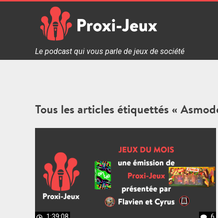
Skip
to
content
Proxi Jeux - Le podcast qui vous parle de jeux de soc
Le podcast qui vous parle de jeux de société
Tous les articles étiquettés « Asmod
1:39:08
6