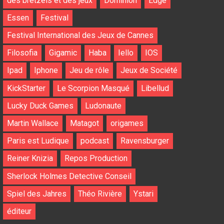
des bretzels et des jeux
Dominion
Edge
Essen
Festival
Festival International des Jeux de Cannes
Filosofia
Gigamic
Haba
Iello
IOS
Ipad
Iphone
Jeu de rôle
Jeux de Société
KickStarter
Le Scorpion Masqué
Libellud
Lucky Duck Games
Ludonaute
Martin Wallace
Matagot
origames
Paris est Ludique
podcast
Ravensburger
Reiner Knizia
Repos Production
Sherlock Holmes Detective Conseil
Spiel des Jahres
Théo Rivière
Ystari
éditeur