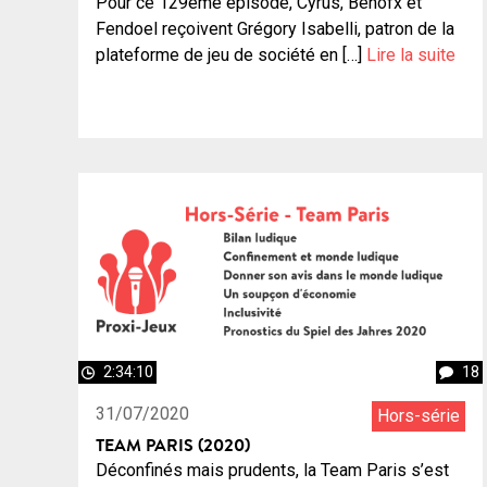
Pour ce 129ème épisode, Cyrus, Benofx et
Fendoel reçoivent Grégory Isabelli, patron de la
plateforme de jeu de société en […]
Lire la suite
2:34:10
18
31/07/2020
Hors-série
TEAM PARIS (2020)
Déconfinés mais prudents, la Team Paris s’est