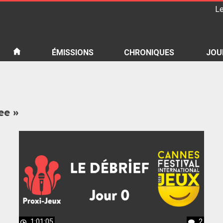
Le
iété
ÉMISSIONS
CHRONIQUES
JOU
ee »
1:01:05
2