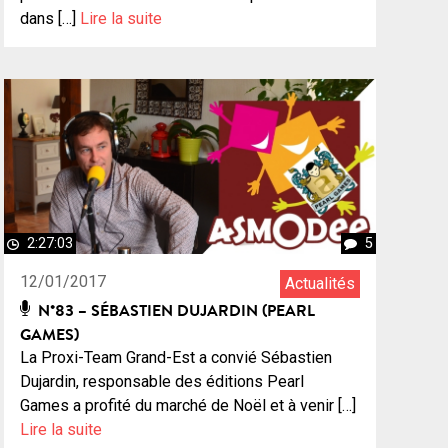
dans […]
Lire la suite
2:27:03
5
12/01/2017
Actualités
N°83 – SÉBASTIEN DUJARDIN (PEARL
GAMES)
La Proxi-Team Grand-Est a convié Sébastien
Dujardin, responsable des éditions Pearl
Games a profité du marché de Noël et à venir […]
Lire la suite