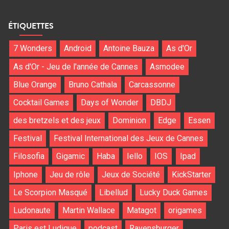
ÉTIQUETTES
7 Wonders
Android
Antoine Bauza
As d'Or
As d'Or - Jeu de l'année de Cannes
Asmodee
Blue Orange
Bruno Cathala
Carcassonne
Cocktail Games
Days of Wonder
DBDJ
des bretzels et des jeux
Dominion
Edge
Essen
Festival
Festival International des Jeux de Cannes
Filosofia
Gigamic
Haba
Iello
IOS
Ipad
Iphone
Jeu de rôle
Jeux de Société
KickStarter
Le Scorpion Masqué
Libellud
Lucky Duck Games
Ludonaute
Martin Wallace
Matagot
origames
Paris est Ludique
podcast
Ravensburger