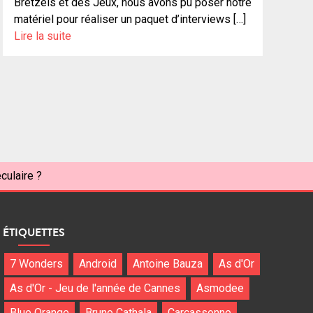
Bretzels et des Jeux, nous avons pu poser notre
matériel pour réaliser un paquet d’interviews […]
Lire la suite
culaire ?
ÉTIQUETTES
7 Wonders
Android
Antoine Bauza
As d'Or
As d'Or - Jeu de l'année de Cannes
Asmodee
Blue Orange
Bruno Cathala
Carcassonne