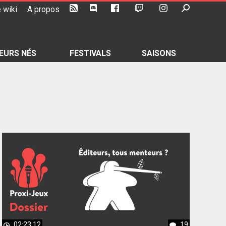
 wiki
A propos
EURS NÉS
FESTIVALS
SAISONS
02:23:12
19