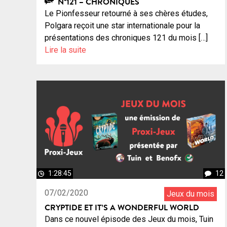
N°121 – CHRONIQUES
Le Pionfesseur retourné à ses chères études,
Polgara reçoit une star internationale pour la
présentations des chroniques 121 du mois […]
Lire la suite
1:28:45
12
07/02/2020
Jeux du mois
CRYPTIDE ET IT’S A WONDERFUL WORLD
Dans ce nouvel épisode des Jeux du mois, Tuin