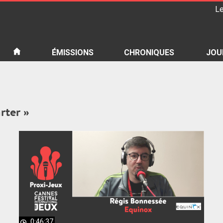
Le
iété
ÉMISSIONS
CHRONIQUES
JOU
rter »
0:46:37