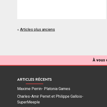
Navigation
Articles plus anciens
des
articles
À vous d
ARTICLES RÉCENTS
Maxime Perrin- Platonia Games
Charles-Amir Perret et Philippe Gallois-
SuperMeeple