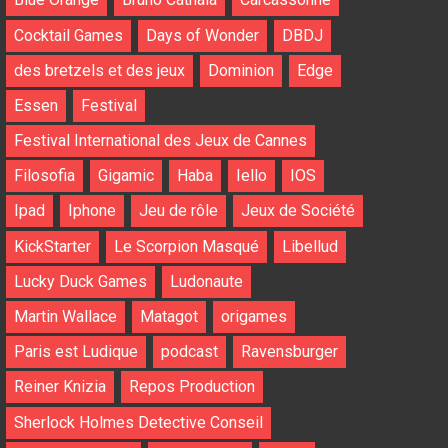
Cocktail Games
Days of Wonder
DBDJ
des bretzels et des jeux
Dominion
Edge
Essen
Festival
Festival International des Jeux de Cannes
Filosofia
Gigamic
Haba
Iello
IOS
Ipad
Iphone
Jeu de rôle
Jeux de Société
KickStarter
Le Scorpion Masqué
Libellud
Lucky Duck Games
Ludonaute
Martin Wallace
Matagot
origames
Paris est Ludique
podcast
Ravensburger
Reiner Knizia
Repos Production
Sherlock Holmes Detective Conseil