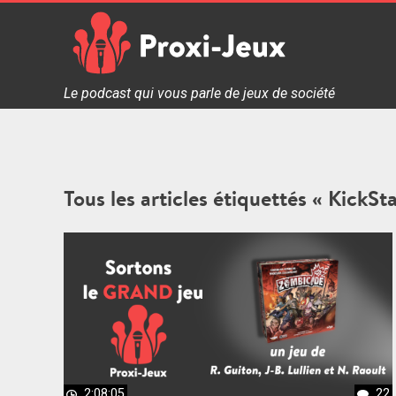
Skip
to
content
Proxi Jeux - Le podcast qui vous parle de jeux de soc
Le podcast qui vous parle de jeux de société
Tous les articles étiquettés « KickSta
2:08:05
22