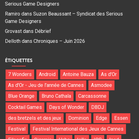
Serious Game Designers
Ramiro
dans
Suzon Beaussant – Syndicat des Serious
Game Designers
Grovast
dans
Débrief
Delloth
dans
Chroniques – Juin 2026
ÉTIQUETTES
7 Wonders
Android
Antoine Bauza
As d'Or
As d'Or - Jeu de l'année de Cannes
Asmodee
Blue Orange
Bruno Cathala
Carcassonne
Cocktail Games
Days of Wonder
DBDJ
des bretzels et des jeux
Dominion
Edge
Essen
Festival
Festival International des Jeux de Cannes