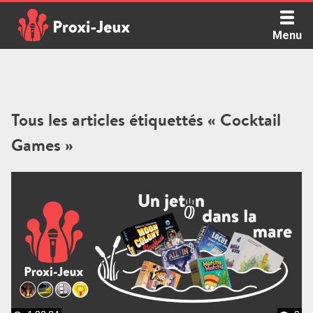
Skip
to
Menu
content
Proxi Jeux - Le podcast qui vous parle de jeux de société
Tous les articles étiquettés « Cocktail
Games »