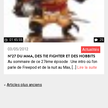
01:45:55
25
03/05/2012
Actualités
N°27 DU MMA, DES TIE FIGHTER ET DES HOBBITS
Au sommaire de ce 27ème épisode : Une intro où l’on
parle de Freepod et de la nuit au Max, […]
Lire la suite
Navigation
Articles plus anciens
des
articles