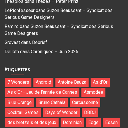
Thespios
dans
Thebes – Peter Prinz
LePionfesseur
dans
Suzon Beaussant – Syndicat des
Serious Game Designers
Ramiro
dans
Suzon Beaussant – Syndicat des Serious
Game Designers
Grovast
dans
Débrief
Delloth
dans
Chroniques – Juin 2026
ÉTIQUETTES
7 Wonders
Android
Antoine Bauza
As d'Or
As d'Or - Jeu de l'année de Cannes
Asmodee
Blue Orange
Bruno Cathala
Carcassonne
Cocktail Games
Days of Wonder
DBDJ
des bretzels et des jeux
Dominion
Edge
Essen