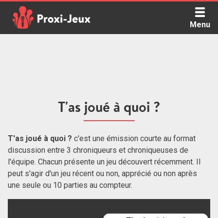
Skip
to
Menu
content
Proxi Jeux - Le podcast qui vous parle de jeux de société
T'as joué à quoi ?
T'as joué à quoi ?
c'est une émission courte au format
discussion entre 3 chroniqueurs et chroniqueuses de
l'équipe. Chacun présente un jeu découvert récemment. Il
peut s'agir d'un jeu récent ou non, apprécié ou non après
une seule ou 10 parties au compteur.