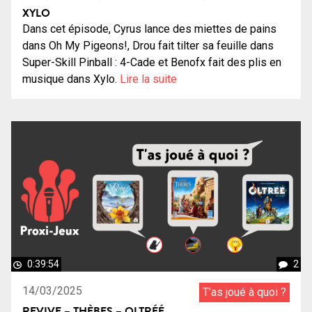
XYLO
Dans cet épisode, Cyrus lance des miettes de pains
dans Oh My Pigeons!, Drou fait tilter sa feuille dans
Super-Skill Pinball : 4-Cade et Benofx fait des plis en
musique dans Xylo.
Lire la suite
0:39:54
2
14/03/2025
T'as joué à quoi ?
REVIVE – THÈBES – OLTRÉÉ