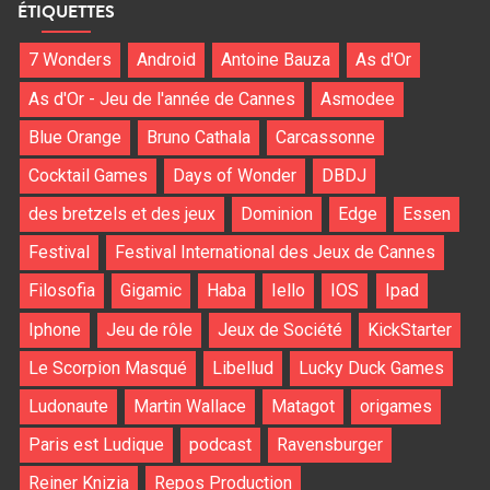
ÉTIQUETTES
7 Wonders
Android
Antoine Bauza
As d'Or
As d'Or - Jeu de l'année de Cannes
Asmodee
Blue Orange
Bruno Cathala
Carcassonne
Cocktail Games
Days of Wonder
DBDJ
des bretzels et des jeux
Dominion
Edge
Essen
Festival
Festival International des Jeux de Cannes
Filosofia
Gigamic
Haba
Iello
IOS
Ipad
Iphone
Jeu de rôle
Jeux de Société
KickStarter
Le Scorpion Masqué
Libellud
Lucky Duck Games
Ludonaute
Martin Wallace
Matagot
origames
Paris est Ludique
podcast
Ravensburger
Reiner Knizia
Repos Production