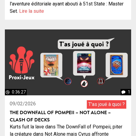
l'aventure éditoriale ayant abouti à 51st State : Master
Set.
Lire la suite
0:36:27
1
09/02/2026
T'as joué à quoi ?
THE DOWNFALL OF POMPEII – NOT ALONE –
CLASH OF DECKS
Kurts fuit la lave dans The DownFall of Pompeii, piter
la créature dans Not Alone mais Cyrus affronte