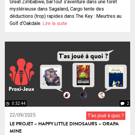
Great Zimbabwe, barTouf s'aventure dans une forêt
mystérieuse dans Sagaland, Cargo tente des
déductions (trop) rapides dans The Key : Meurtres au
Golf d'Oakdale.
Lire la suite
0:32:44
2
22/09/2025
T'as joué à quoi ?
LE PROJET – HAPPY LITTLE DINOSAURS – ORAPA
MINE