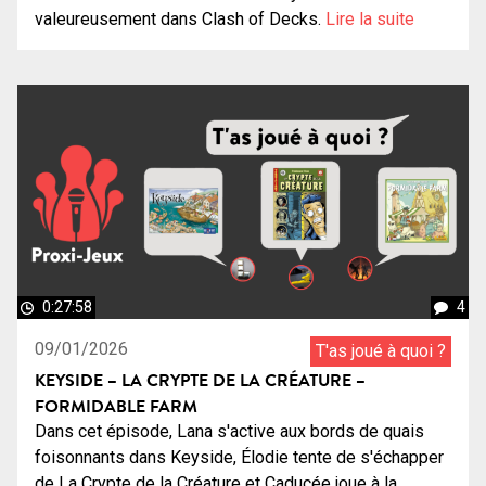
valeureusement dans Clash of Decks.
Lire la suite
0:27:58
4
09/01/2026
T'as joué à quoi ?
KEYSIDE – LA CRYPTE DE LA CRÉATURE –
FORMIDABLE FARM
Dans cet épisode, Lana s'active aux bords de quais
foisonnants dans Keyside, Élodie tente de s'échapper
de La Crypte de la Créature et Caducée joue à la