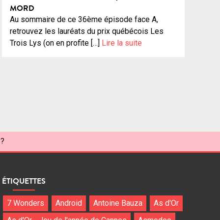
MORD
Au sommaire de ce 36ème épisode face A,
retrouvez les lauréats du prix québécois Les
Trois Lys (on en profite […]
Lire la suite
 ?
ÉTIQUETTES
7 Wonders
Android
Antoine Bauza
As d'Or