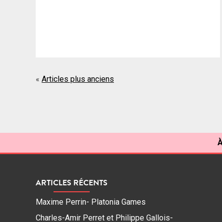
Navigation
Articles plus anciens
des
articles
À
ARTICLES RÉCENTS
Maxime Perrin- Platonia Games
Charles-Amir Perret et Philippe Gallois-