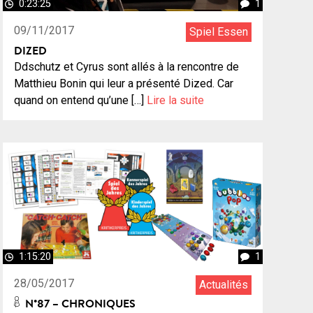
0:23:25
1
09/11/2017
Spiel Essen
DIZED
Ddschutz et Cyrus sont allés à la rencontre de
Matthieu Bonin qui leur a présenté Dized. Car
quand on entend qu’une […]
Lire la suite
1:15:20
1
28/05/2017
Actualités
N°87 – CHRONIQUES