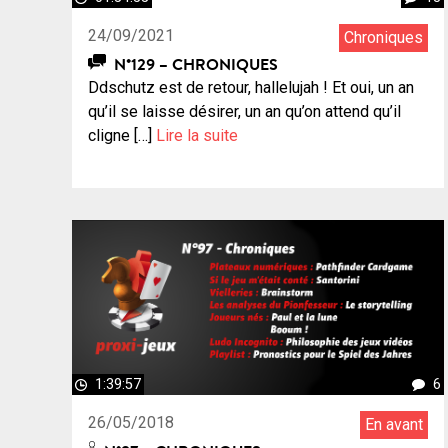
24/09/2021
Chroniques
N°129 – CHRONIQUES
Ddschutz est de retour, hallelujah ! Et oui, un an
qu’il se laisse désirer, un an qu’on attend qu’il
cligne […]
Lire la suite
1:39:57
6
26/05/2018
En avant