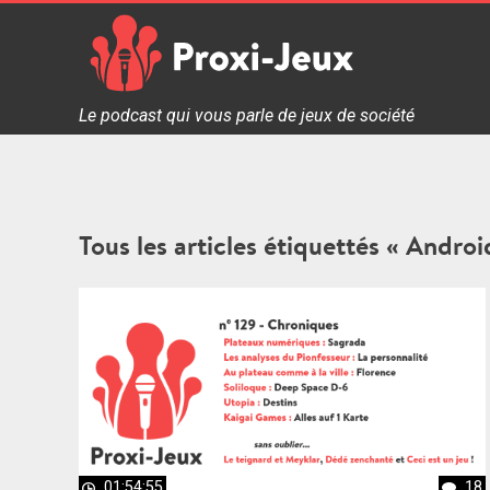
Skip
to
content
Proxi Jeux - Le podcast qui vous parle de jeux de soc
Le podcast qui vous parle de jeux de société
Tous les articles étiquettés « Androi
01:54:55
18