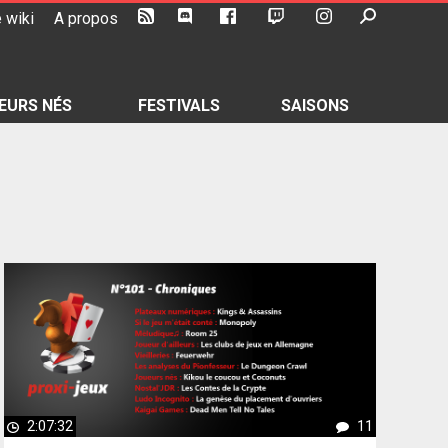
 wiki
A propos
EURS NÉS
FESTIVALS
SAISONS
2:07:32
11