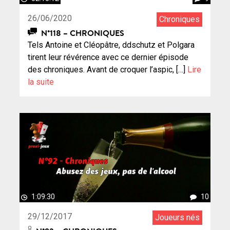
26/06/2020
Chroniques
N°118 – CHRONIQUES
Tels Antoine et Cléopâtre, ddschutz et Polgara
tirent leur révérence avec ce dernier épisode
des chroniques. Avant de croquer l’aspic, […]
Lire
la suite
1:09:30
10
29/12/2017
Joueurs nés