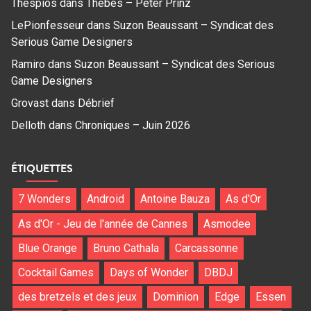
Thespios
dans
Thebes – Peter Prinz
LePionfesseur
dans
Suzon Beaussant – Syndicat des
Serious Game Designers
Ramiro
dans
Suzon Beaussant – Syndicat des Serious
Game Designers
Grovast
dans
Débrief
Delloth
dans
Chroniques – Juin 2026
ÉTIQUETTES
7 Wonders
Android
Antoine Bauza
As d'Or
As d'Or - Jeu de l'année de Cannes
Asmodee
Blue Orange
Bruno Cathala
Carcassonne
Cocktail Games
Days of Wonder
DBDJ
des bretzels et des jeux
Dominion
Edge
Essen