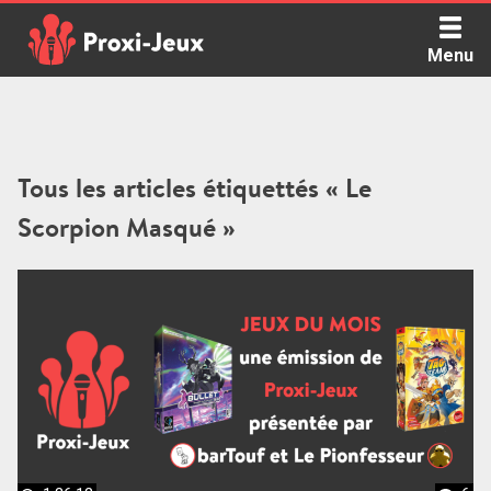
Skip
to
Menu
content
Proxi Jeux - Le podcast qui vous parle de jeux de société
Tous les articles étiquettés « Le
Scorpion Masqué »