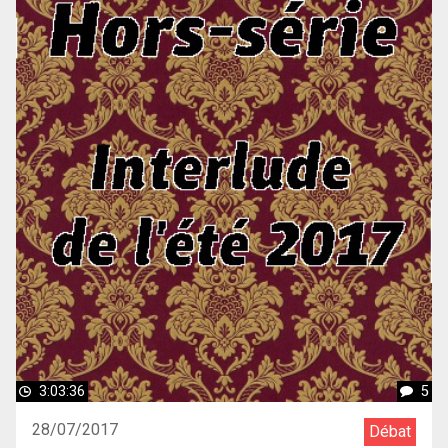
3:03:36
5
28/07/2017
Débat