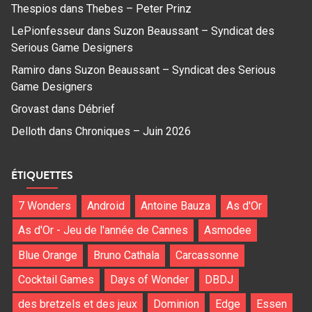
Thespios
dans
Thebes – Peter Prinz
LePionfesseur
dans
Suzon Beaussant – Syndicat des
Serious Game Designers
Ramiro
dans
Suzon Beaussant – Syndicat des Serious
Game Designers
Grovast
dans
Débrief
Delloth
dans
Chroniques – Juin 2026
ÉTIQUETTES
7 Wonders
Android
Antoine Bauza
As d'Or
As d'Or - Jeu de l'année de Cannes
Asmodee
Blue Orange
Bruno Cathala
Carcassonne
Cocktail Games
Days of Wonder
DBDJ
des bretzels et des jeux
Dominion
Edge
Essen