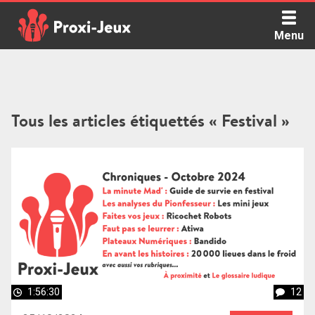
Skip
to
Menu
content
Proxi Jeux - Le podcast qui vous parle de jeux de société
Tous les articles étiquettés « Festival »
1:56:30
12