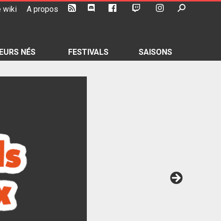
 wiki
A propos
EURS NÉS
FESTIVALS
SAISONS