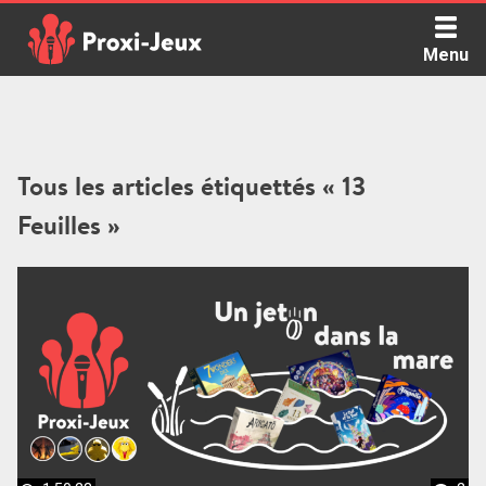
Skip
to
Menu
content
Proxi Jeux - Le podcast qui vous parle de jeux de société
Tous les articles étiquettés « 13
Feuilles »