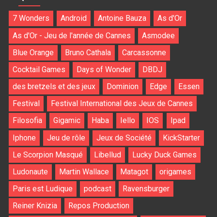
7 Wonders
Android
Antoine Bauza
As d'Or
As d'Or - Jeu de l'année de Cannes
Asmodee
Blue Orange
Bruno Cathala
Carcassonne
Cocktail Games
Days of Wonder
DBDJ
des bretzels et des jeux
Dominion
Edge
Essen
Festival
Festival International des Jeux de Cannes
Filosofia
Gigamic
Haba
Iello
IOS
Ipad
Iphone
Jeu de rôle
Jeux de Société
KickStarter
Le Scorpion Masqué
Libellud
Lucky Duck Games
Ludonaute
Martin Wallace
Matagot
origames
Paris est Ludique
podcast
Ravensburger
Reiner Knizia
Repos Production