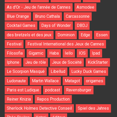
As d'Or - Jeu de l'année de Cannes
Asmodee
Blue Orange
Bruno Cathala
Carcassonne
Cocktail Games
Days of Wonder
DBDJ
des bretzels et des jeux
Dominion
Edge
Essen
Festival
Festival International des Jeux de Cannes
Filosofia
Gigamic
Haba
Iello
IOS
Ipad
Iphone
Jeu de rôle
Jeux de Société
KickStarter
Le Scorpion Masqué
Libellud
Lucky Duck Games
Ludonaute
Martin Wallace
Matagot
origames
Paris est Ludique
podcast
Ravensburger
Reiner Knizia
Repos Production
Sherlock Holmes Detective Conseil
Spiel des Jahres