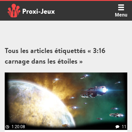
Skip
to
Menu
content
Proxi Jeux - Le podcast qui vous parle de jeux de société
Tous les articles étiquettés « 3:16
carnage dans les étoiles »
1:20:08
11