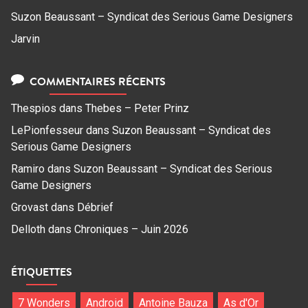
Suzon Beaussant – Syndicat des Serious Game Designers
Jarvin
COMMENTAIRES RÉCENTS
Thespios
dans
Thebes – Peter Prinz
LePionfesseur
dans
Suzon Beaussant – Syndicat des
Serious Game Designers
Ramiro
dans
Suzon Beaussant – Syndicat des Serious
Game Designers
Grovast
dans
Débrief
Delloth
dans
Chroniques – Juin 2026
ÉTIQUETTES
7 Wonders
Android
Antoine Bauza
As d'Or