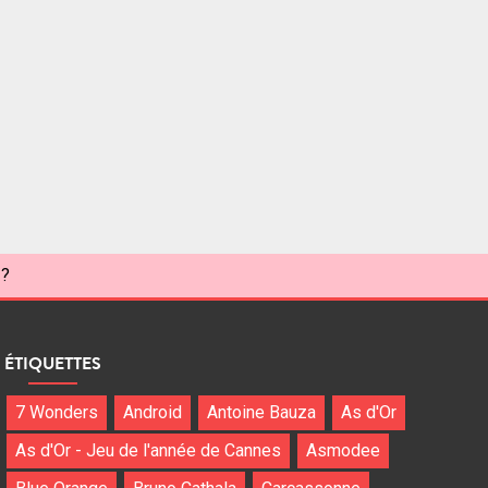
 ?
ÉTIQUETTES
7 Wonders
Android
Antoine Bauza
As d'Or
As d'Or - Jeu de l'année de Cannes
Asmodee