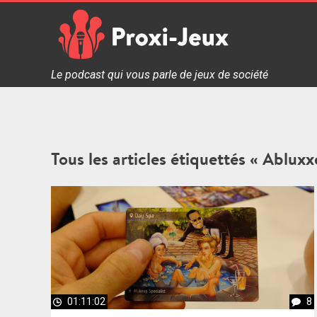
Skip
to
content
Proxi Jeux - Le podcast qui vous parle de jeux de soc
Le podcast qui vous parle de jeux de société
Tous les articles étiquettés « Abluxx
01:11:02
8