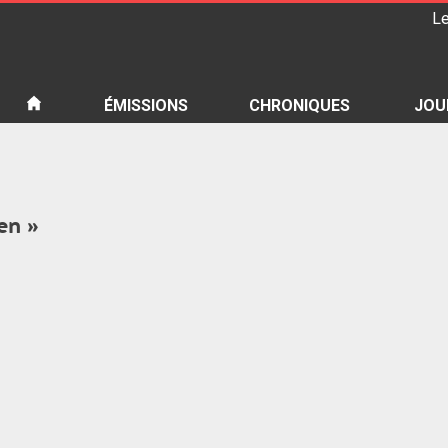
Le
iété
ÉMISSIONS
CHRONIQUES
JOU
en »