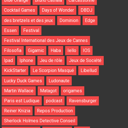
Blue Orange
Bruno Cathala
Carcassonne
Cocktail Games
Days of Wonder
DBDJ
des bretzels et des jeux
Dominion
Edge
Essen
Festival
Festival International des Jeux de Cannes
Filosofia
Gigamic
Haba
Iello
IOS
Ipad
Iphone
Jeu de rôle
Jeux de Société
KickStarter
Le Scorpion Masqué
Libellud
Lucky Duck Games
Ludonaute
Martin Wallace
Matagot
origames
Paris est Ludique
podcast
Ravensburger
Reiner Knizia
Repos Production
Sherlock Holmes Detective Conseil