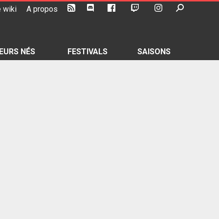
 wiki
A propos
EURS NÉS
FESTIVALS
SAISONS