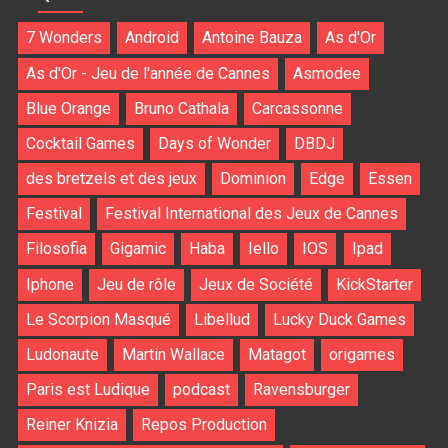
7 Wonders
Android
Antoine Bauza
As d'Or
As d'Or - Jeu de l'année de Cannes
Asmodee
Blue Orange
Bruno Cathala
Carcassonne
Cocktail Games
Days of Wonder
DBDJ
des bretzels et des jeux
Dominion
Edge
Essen
Festival
Festival International des Jeux de Cannes
Filosofia
Gigamic
Haba
Iello
IOS
Ipad
Iphone
Jeu de rôle
Jeux de Société
KickStarter
Le Scorpion Masqué
Libellud
Lucky Duck Games
Ludonaute
Martin Wallace
Matagot
origames
Paris est Ludique
podcast
Ravensburger
Reiner Knizia
Repos Production