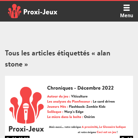
Skip
to
Menu
content
Proxi Jeux - Le podcast qui vous parle de jeux de société
Tous les articles étiquettés « alan
stone »