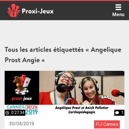
Skip
to
Menu
content
Proxi Jeux - Le podcast qui vous parle de jeux de société
Tous les articles étiquettés « Angelique
Prost Angie »
0:27:34
1
30/04/2019
FIJ Cannes