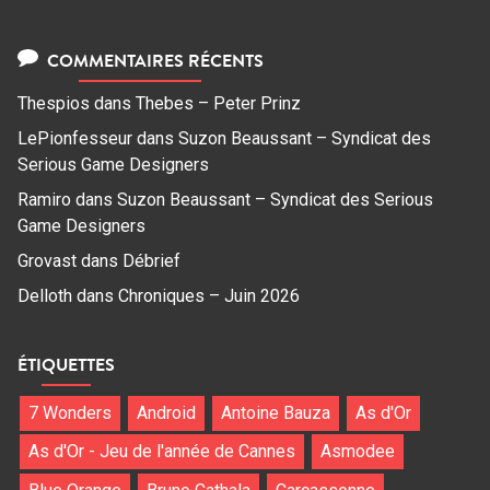
COMMENTAIRES RÉCENTS
Thespios
dans
Thebes – Peter Prinz
LePionfesseur
dans
Suzon Beaussant – Syndicat des
Serious Game Designers
Ramiro
dans
Suzon Beaussant – Syndicat des Serious
Game Designers
Grovast
dans
Débrief
Delloth
dans
Chroniques – Juin 2026
ÉTIQUETTES
7 Wonders
Android
Antoine Bauza
As d'Or
As d'Or - Jeu de l'année de Cannes
Asmodee