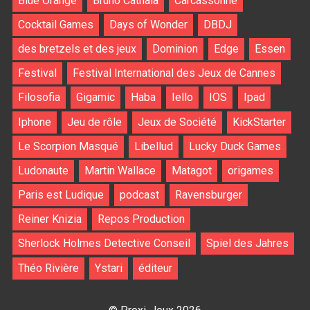
Blue Orange
Bruno Cathala
Carcassonne
Cocktail Games
Days of Wonder
DBDJ
des bretzels et des jeux
Dominion
Edge
Essen
Festival
Festival International des Jeux de Cannes
Filosofia
Gigamic
Haba
Iello
IOS
Ipad
Iphone
Jeu de rôle
Jeux de Société
KickStarter
Le Scorpion Masqué
Libellud
Lucky Duck Games
Ludonaute
Martin Wallace
Matagot
origames
Paris est Ludique
podcast
Ravensburger
Reiner Knizia
Repos Production
Sherlock Holmes Detective Conseil
Spiel des Jahres
Théo Rivière
Ystari
éditeur