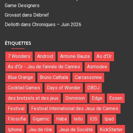
Game Designers
Grovast
dans
Débrief
Delloth
dans
Chroniques – Juin 2026
ÉTIQUETTES
7 Wonders
Android
Antoine Bauza
As d'Or
As d'Or - Jeu de l'année de Cannes
Asmodee
Blue Orange
Bruno Cathala
Carcassonne
Cocktail Games
Days of Wonder
DBDJ
des bretzels et des jeux
Dominion
Edge
Essen
Festival
Festival International des Jeux de Cannes
Filosofia
Gigamic
Haba
Iello
IOS
Ipad
Iphone
Jeu de rôle
Jeux de Société
KickStarter