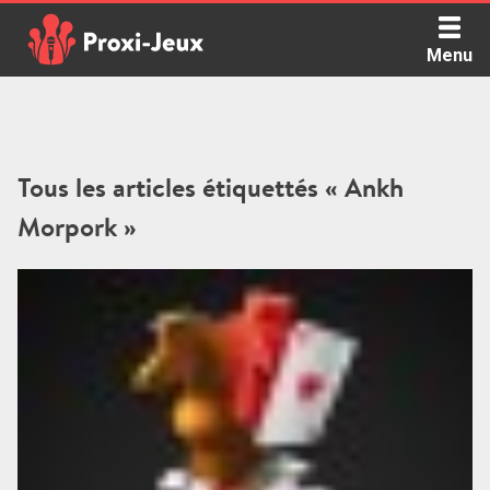
Skip
to
Menu
content
Proxi Jeux - Le podcast qui vous parle de jeux de société
Tous les articles étiquettés « Ankh
Morpork »