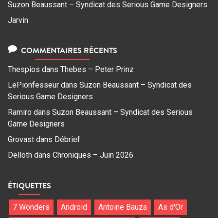
Suzon Beaussant – Syndicat des Serious Game Designers
Jarvin
COMMENTAIRES RÉCENTS
Thespios
dans
Thebes – Peter Prinz
LePionfesseur
dans
Suzon Beaussant – Syndicat des
Serious Game Designers
Ramiro
dans
Suzon Beaussant – Syndicat des Serious
Game Designers
Grovast
dans
Débrief
Delloth
dans
Chroniques – Juin 2026
ÉTIQUETTES
7 Wonders
Android
Antoine Bauza
As d'Or