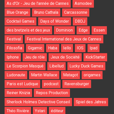
As d'Or - Jeu de l'année de Cannes
Asmodee
Blue Orange
Bruno Cathala
Carcassonne
Cocktail Games
Days of Wonder
DBDJ
des bretzels et des jeux
Dominion
Edge
Essen
Festival
Festival International des Jeux de Cannes
Filosofia
Gigamic
Haba
Iello
IOS
Ipad
Iphone
Jeu de rôle
Jeux de Société
KickStarter
Le Scorpion Masqué
Libellud
Lucky Duck Games
Ludonaute
Martin Wallace
Matagot
origames
Paris est Ludique
podcast
Ravensburger
Reiner Knizia
Repos Production
Sherlock Holmes Detective Conseil
Spiel des Jahres
Théo Rivière
Ystari
éditeur