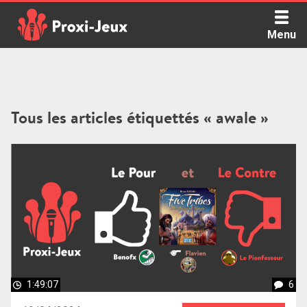
Skip
to
Menu
content
Proxi Jeux - Le podcast qui vous parle de jeux de société
Tous les articles étiquettés « awale »
1:49:07
6