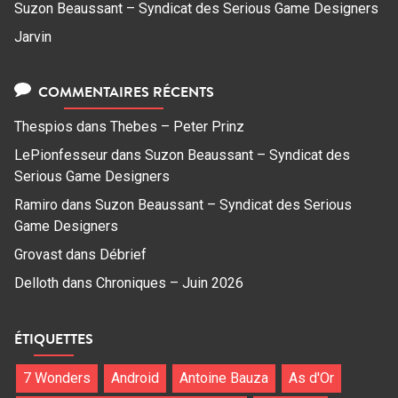
Suzon Beaussant – Syndicat des Serious Game Designers
Jarvin
COMMENTAIRES RÉCENTS
Thespios
dans
Thebes – Peter Prinz
LePionfesseur
dans
Suzon Beaussant – Syndicat des
Serious Game Designers
Ramiro
dans
Suzon Beaussant – Syndicat des Serious
Game Designers
Grovast
dans
Débrief
Delloth
dans
Chroniques – Juin 2026
ÉTIQUETTES
7 Wonders
Android
Antoine Bauza
As d'Or