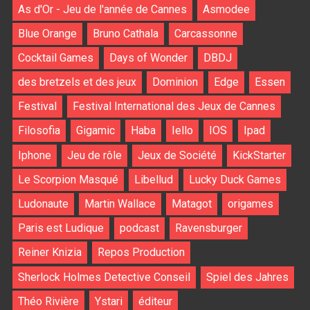
As d'Or - Jeu de l'année de Cannes
Asmodee
Blue Orange
Bruno Cathala
Carcassonne
Cocktail Games
Days of Wonder
DBDJ
des bretzels et des jeux
Dominion
Edge
Essen
Festival
Festival International des Jeux de Cannes
Filosofia
Gigamic
Haba
Iello
IOS
Ipad
Iphone
Jeu de rôle
Jeux de Société
KickStarter
Le Scorpion Masqué
Libellud
Lucky Duck Games
Ludonaute
Martin Wallace
Matagot
origames
Paris est Ludique
podcast
Ravensburger
Reiner Knizia
Repos Production
Sherlock Holmes Detective Conseil
Spiel des Jahres
Théo Rivière
Ystari
éditeur