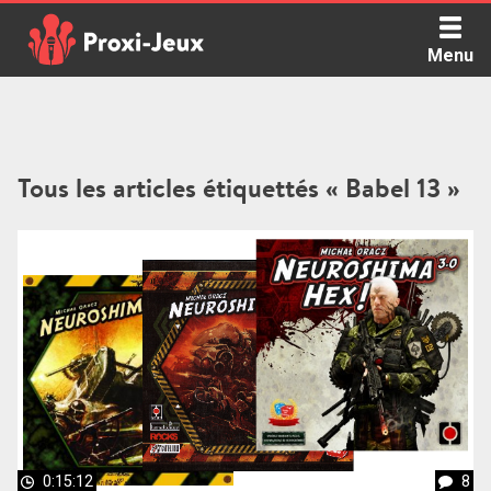
Skip
to
Menu
content
Proxi Jeux - Le podcast qui vous parle de jeux de société
Tous les articles étiquettés « Babel 13 »
0:15:12
8