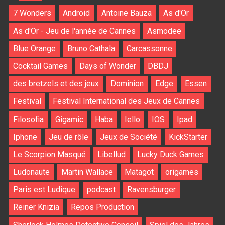
7 Wonders
Android
Antoine Bauza
As d'Or
As d'Or - Jeu de l'année de Cannes
Asmodee
Blue Orange
Bruno Cathala
Carcassonne
Cocktail Games
Days of Wonder
DBDJ
des bretzels et des jeux
Dominion
Edge
Essen
Festival
Festival International des Jeux de Cannes
Filosofia
Gigamic
Haba
Iello
IOS
Ipad
Iphone
Jeu de rôle
Jeux de Société
KickStarter
Le Scorpion Masqué
Libellud
Lucky Duck Games
Ludonaute
Martin Wallace
Matagot
origames
Paris est Ludique
podcast
Ravensburger
Reiner Knizia
Repos Production