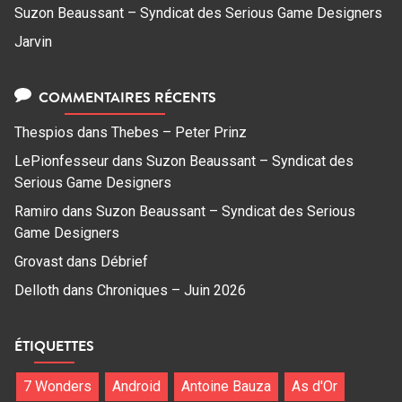
Suzon Beaussant – Syndicat des Serious Game Designers
Jarvin
COMMENTAIRES RÉCENTS
Thespios
dans
Thebes – Peter Prinz
LePionfesseur
dans
Suzon Beaussant – Syndicat des
Serious Game Designers
Ramiro
dans
Suzon Beaussant – Syndicat des Serious
Game Designers
Grovast
dans
Débrief
Delloth
dans
Chroniques – Juin 2026
ÉTIQUETTES
7 Wonders
Android
Antoine Bauza
As d'Or