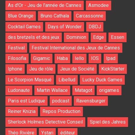
As d'Or - Jeu de l'année de Cannes
Asmodee
Blue Orange
Bruno Cathala
Carcassonne
Cocktail Games
Days of Wonder
DBDJ
des bretzels et des jeux
Dominion
Edge
Essen
Festival
Festival International des Jeux de Cannes
Filosofia
Gigamic
Haba
Iello
IOS
Ipad
Iphone
Jeu de rôle
Jeux de Société
KickStarter
Le Scorpion Masqué
Libellud
Lucky Duck Games
Ludonaute
Martin Wallace
Matagot
origames
Paris est Ludique
podcast
Ravensburger
Reiner Knizia
Repos Production
Sherlock Holmes Detective Conseil
Spiel des Jahres
Théo Rivière
Ystari
éditeur