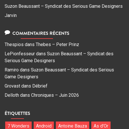
Suzon Beaussant – Syndicat des Serious Game Designers
Jarvin
COMMENTAIRES RÉCENTS
Thespios
dans
Thebes – Peter Prinz
LePionfesseur
dans
Suzon Beaussant – Syndicat des
Serious Game Designers
Ramiro
dans
Suzon Beaussant – Syndicat des Serious
Game Designers
Grovast
dans
Débrief
Delloth
dans
Chroniques – Juin 2026
ÉTIQUETTES
7 Wonders
Android
Antoine Bauza
As d'Or