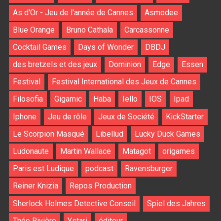
As d'Or - Jeu de l'année de Cannes
Asmodee
Blue Orange
Bruno Cathala
Carcassonne
Cocktail Games
Days of Wonder
DBDJ
des bretzels et des jeux
Dominion
Edge
Essen
Festival
Festival International des Jeux de Cannes
Filosofia
Gigamic
Haba
Iello
IOS
Ipad
Iphone
Jeu de rôle
Jeux de Société
KickStarter
Le Scorpion Masqué
Libellud
Lucky Duck Games
Ludonaute
Martin Wallace
Matagot
origames
Paris est Ludique
podcast
Ravensburger
Reiner Knizia
Repos Production
Sherlock Holmes Detective Conseil
Spiel des Jahres
Théo Rivière
Ystari
éditeur