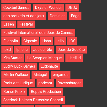
Cocktail Games
Days of Wonder
DBDJ
des bretzels et des jeux
Dominion
Edge
Essen
Festival
Festival International des Jeux de Cannes
Filosofia
Gigamic
Haba
Iello
IOS
Ipad
Iphone
Jeu de rôle
Jeux de Société
KickStarter
Le Scorpion Masqué
Libellud
Lucky Duck Games
Ludonaute
Martin Wallace
Matagot
origames
Paris est Ludique
podcast
Ravensburger
Reiner Knizia
Repos Production
Sherlock Holmes Detective Conseil