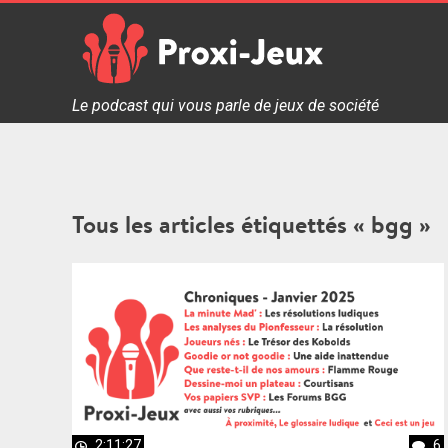
Skip
to
content
Proxi Jeux - Le podcast qui vous parle de jeux de soc
Le podcast qui vous parle de jeux de société
Tous les articles étiquettés « bgg »
2:11:27
6