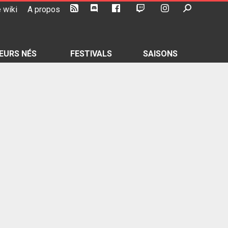
 wiki
A propos
EURS NÉS
FESTIVALS
SAISONS