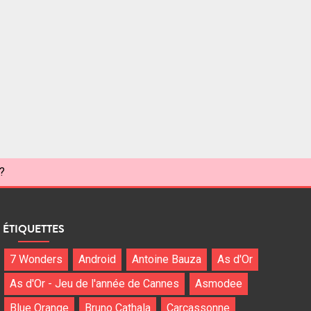
?
ÉTIQUETTES
7 Wonders
Android
Antoine Bauza
As d'Or
As d'Or - Jeu de l'année de Cannes
Asmodee
Blue Orange
Bruno Cathala
Carcassonne