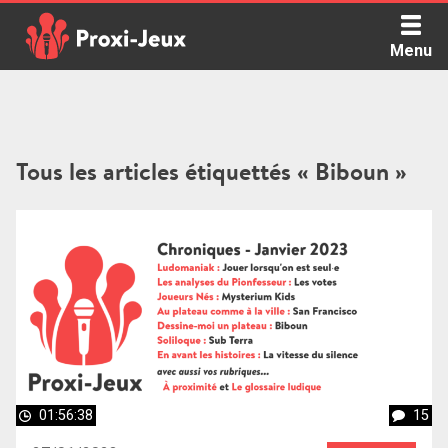
Skip
to
Menu
content
Proxi Jeux - Le podcast qui vous parle de jeux de société
Tous les articles étiquettés « Biboun »
01:56:38
15