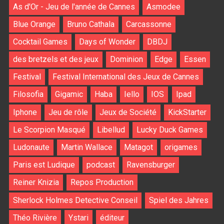
As d'Or - Jeu de l'année de Cannes
Asmodee
Blue Orange
Bruno Cathala
Carcassonne
Cocktail Games
Days of Wonder
DBDJ
des bretzels et des jeux
Dominion
Edge
Essen
Festival
Festival International des Jeux de Cannes
Filosofia
Gigamic
Haba
Iello
IOS
Ipad
Iphone
Jeu de rôle
Jeux de Société
KickStarter
Le Scorpion Masqué
Libellud
Lucky Duck Games
Ludonaute
Martin Wallace
Matagot
origames
Paris est Ludique
podcast
Ravensburger
Reiner Knizia
Repos Production
Sherlock Holmes Detective Conseil
Spiel des Jahres
Théo Rivière
Ystari
éditeur