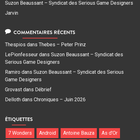
Suzon Beaussant – Syndicat des Serious Game Designers
Jarvin
COMMENTAIRES RÉCENTS
Thespios
dans
Thebes – Peter Prinz
LePionfesseur
dans
Suzon Beaussant – Syndicat des
Serious Game Designers
Ramiro
dans
Suzon Beaussant – Syndicat des Serious
Game Designers
Grovast
dans
Débrief
Delloth
dans
Chroniques – Juin 2026
ÉTIQUETTES
7 Wonders
Android
Antoine Bauza
As d'Or