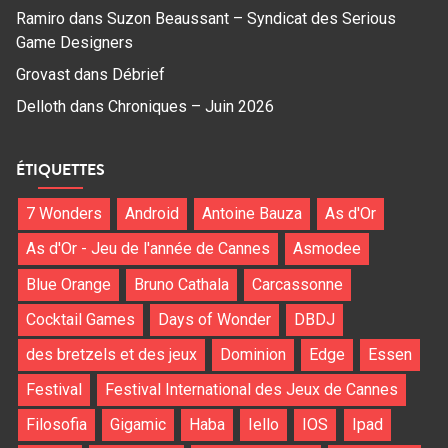
Ramiro
dans
Suzon Beaussant – Syndicat des Serious
Game Designers
Grovast
dans
Débrief
Delloth
dans
Chroniques – Juin 2026
ÉTIQUETTES
7 Wonders
Android
Antoine Bauza
As d'Or
As d'Or - Jeu de l'année de Cannes
Asmodee
Blue Orange
Bruno Cathala
Carcassonne
Cocktail Games
Days of Wonder
DBDJ
des bretzels et des jeux
Dominion
Edge
Essen
Festival
Festival International des Jeux de Cannes
Filosofia
Gigamic
Haba
Iello
IOS
Ipad