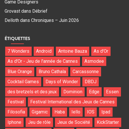
Game Designers
Grovast
dans
Débrief
Delloth
dans
Chroniques – Juin 2026
ÉTIQUETTES
7 Wonders
Android
Antoine Bauza
As d'Or
As d'Or - Jeu de l'année de Cannes
Asmodee
Blue Orange
Bruno Cathala
Carcassonne
Cocktail Games
Days of Wonder
DBDJ
des bretzels et des jeux
Dominion
Edge
Essen
Festival
Festival International des Jeux de Cannes
Filosofia
Gigamic
Haba
Iello
IOS
Ipad
Iphone
Jeu de rôle
Jeux de Société
KickStarter