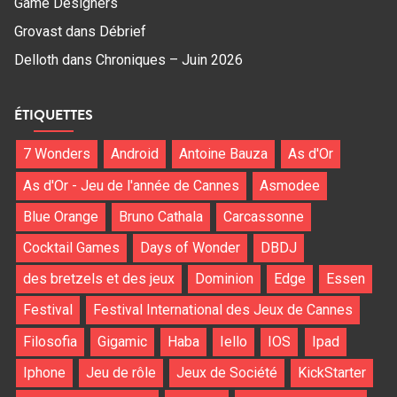
Game Designers
Grovast
dans
Débrief
Delloth
dans
Chroniques – Juin 2026
ÉTIQUETTES
7 Wonders
Android
Antoine Bauza
As d'Or
As d'Or - Jeu de l'année de Cannes
Asmodee
Blue Orange
Bruno Cathala
Carcassonne
Cocktail Games
Days of Wonder
DBDJ
des bretzels et des jeux
Dominion
Edge
Essen
Festival
Festival International des Jeux de Cannes
Filosofia
Gigamic
Haba
Iello
IOS
Ipad
Iphone
Jeu de rôle
Jeux de Société
KickStarter