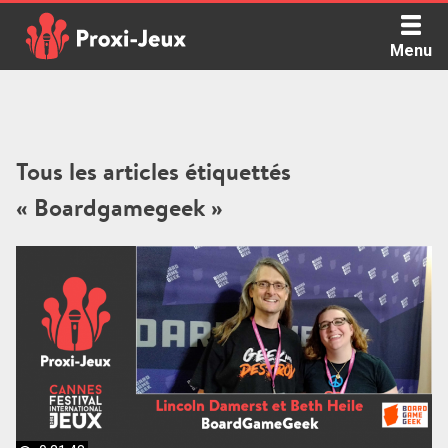
Skip
to
Menu
content
Proxi Jeux - Le podcast qui vous parle de jeux de société
Tous les articles étiquettés
« Boardgamegeek »