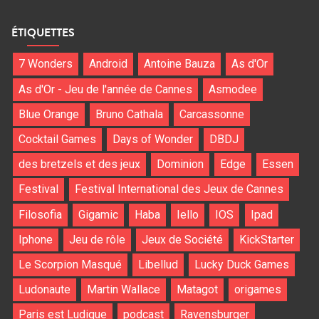
ÉTIQUETTES
7 Wonders
Android
Antoine Bauza
As d'Or
As d'Or - Jeu de l'année de Cannes
Asmodee
Blue Orange
Bruno Cathala
Carcassonne
Cocktail Games
Days of Wonder
DBDJ
des bretzels et des jeux
Dominion
Edge
Essen
Festival
Festival International des Jeux de Cannes
Filosofia
Gigamic
Haba
Iello
IOS
Ipad
Iphone
Jeu de rôle
Jeux de Société
KickStarter
Le Scorpion Masqué
Libellud
Lucky Duck Games
Ludonaute
Martin Wallace
Matagot
origames
Paris est Ludique
podcast
Ravensburger