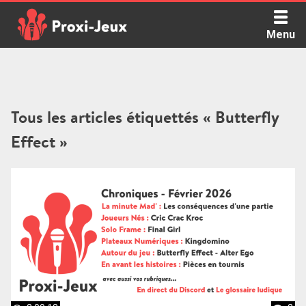
Skip
to
Menu
content
Proxi Jeux - Le podcast qui vous parle de jeux de société
Tous les articles étiquettés « Butterfly
Effect »