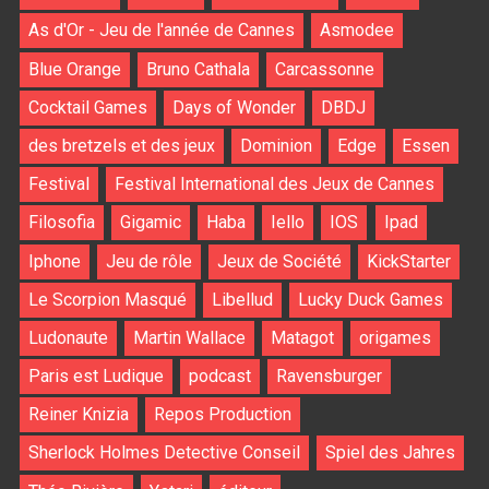
As d'Or - Jeu de l'année de Cannes
Asmodee
Blue Orange
Bruno Cathala
Carcassonne
Cocktail Games
Days of Wonder
DBDJ
des bretzels et des jeux
Dominion
Edge
Essen
Festival
Festival International des Jeux de Cannes
Filosofia
Gigamic
Haba
Iello
IOS
Ipad
Iphone
Jeu de rôle
Jeux de Société
KickStarter
Le Scorpion Masqué
Libellud
Lucky Duck Games
Ludonaute
Martin Wallace
Matagot
origames
Paris est Ludique
podcast
Ravensburger
Reiner Knizia
Repos Production
Sherlock Holmes Detective Conseil
Spiel des Jahres