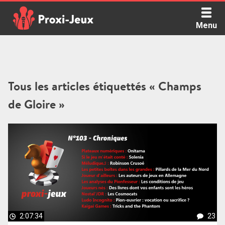
Skip
to
Menu
content
Proxi Jeux - Le podcast qui vous parle de jeux de société
Tous les articles étiquettés « Champs
de Gloire »
2:07:34
23