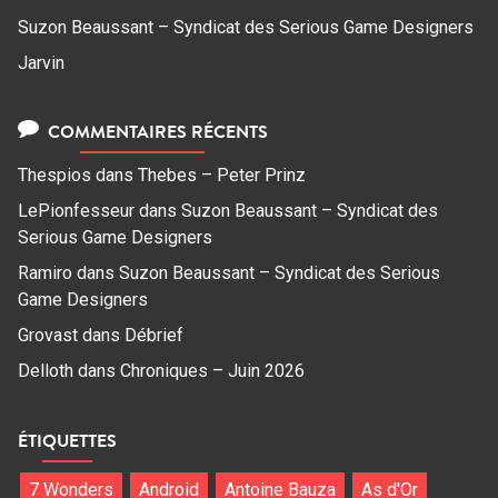
Suzon Beaussant – Syndicat des Serious Game Designers
Jarvin
COMMENTAIRES RÉCENTS
Thespios
dans
Thebes – Peter Prinz
LePionfesseur
dans
Suzon Beaussant – Syndicat des
Serious Game Designers
Ramiro
dans
Suzon Beaussant – Syndicat des Serious
Game Designers
Grovast
dans
Débrief
Delloth
dans
Chroniques – Juin 2026
ÉTIQUETTES
7 Wonders
Android
Antoine Bauza
As d'Or