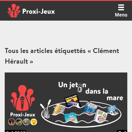
Skip
to
Menu
content
Proxi Jeux - Le podcast qui vous parle de jeux de société
Tous les articles étiquettés « Clément
Hérault »