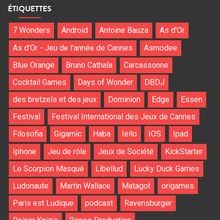
ÉTIQUETTES
7 Wonders
Android
Antoine Bauza
As d'Or
As d'Or - Jeu de l'année de Cannes
Asmodee
Blue Orange
Bruno Cathala
Carcassonne
Cocktail Games
Days of Wonder
DBDJ
des bretzels et des jeux
Dominion
Edge
Essen
Festival
Festival International des Jeux de Cannes
Filosofia
Gigamic
Haba
Iello
IOS
Ipad
Iphone
Jeu de rôle
Jeux de Société
KickStarter
Le Scorpion Masqué
Libellud
Lucky Duck Games
Ludonaute
Martin Wallace
Matagot
origames
Paris est Ludique
podcast
Ravensburger