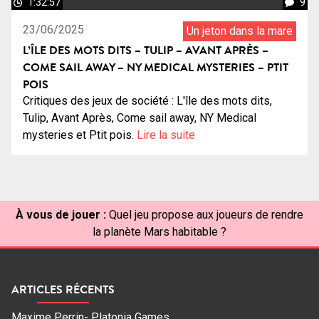
1:32:57
9
23/06/2025
Un jeton dans la mare
L’ÎLE DES MOTS DITS – TULIP – AVANT APRÈS –
COME SAIL AWAY – NY MEDICAL MYSTERIES – PTIT
POIS
Critiques des jeux de société : L'île des mots dits,
Tulip, Avant Après, Come sail away, NY Medical
mysteries et Ptit pois.
Lire la suite
À vous de jouer :
Quel jeu propose aux joueurs de rendre
la planète Mars habitable ?
ARTICLES RÉCENTS
Maxime Perrin- Platonia Games