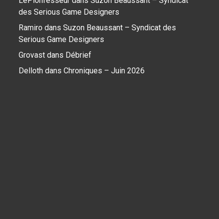
LePionfesseur
dans
Suzon Beaussant – Syndicat
des Serious Game Designers
Ramiro
dans
Suzon Beaussant – Syndicat des
Serious Game Designers
Grovast
dans
Débrief
Delloth
dans
Chroniques – Juin 2026