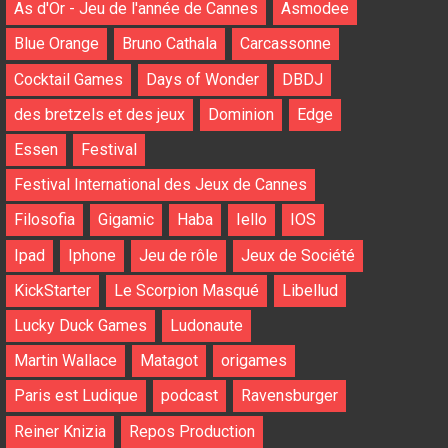
As d'Or - Jeu de l'année de Cannes
Asmodee
Blue Orange
Bruno Cathala
Carcassonne
Cocktail Games
Days of Wonder
DBDJ
des bretzels et des jeux
Dominion
Edge
Essen
Festival
Festival International des Jeux de Cannes
Filosofia
Gigamic
Haba
Iello
IOS
Ipad
Iphone
Jeu de rôle
Jeux de Société
KickStarter
Le Scorpion Masqué
Libellud
Lucky Duck Games
Ludonaute
Martin Wallace
Matagot
origames
Paris est Ludique
podcast
Ravensburger
Reiner Knizia
Repos Production