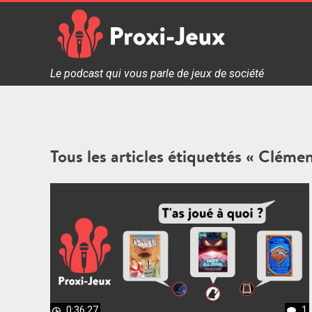
Skip
to
content
Proxi Jeux - Le podcast qui vous parle de jeux de soc
Le podcast qui vous parle de jeux de société
Tous les articles étiquettés « Cléme
0:36:27
1