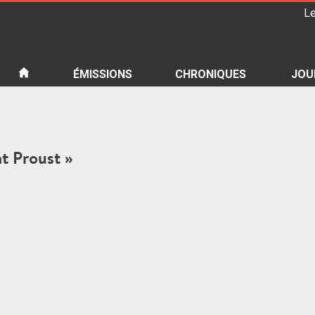
Le
iété
ÉMISSIONS
CHRONIQUES
JOU
nt Proust »