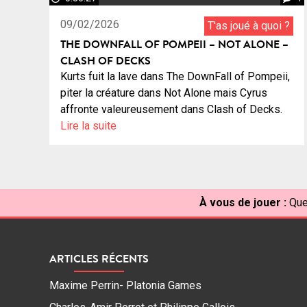
09/02/2026
T'as joué à quoi ?
THE DOWNFALL OF POMPEII – NOT ALONE –
CLASH OF DECKS
Kurts fuit la lave dans The DownFall of Pompeii,
piter la créature dans Not Alone mais Cyrus
affronte valeureusement dans Clash of Decks.
Lire la suite
À vous de jouer :
Que
ARTICLES RÉCENTS
Maxime Perrin- Platonia Games