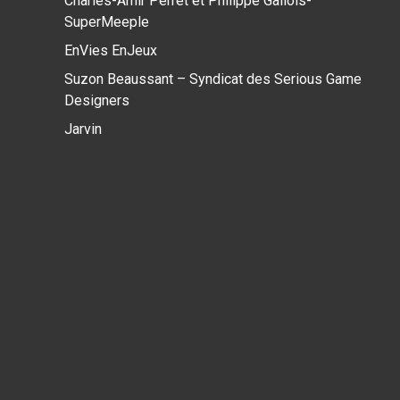
Charles-Amir Perret et Philippe Gallois-
SuperMeeple
EnVies EnJeux
Suzon Beaussant – Syndicat des Serious Game
Designers
Jarvin