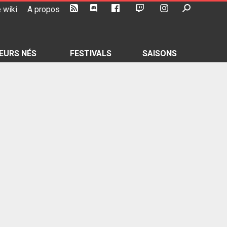
 wiki
A propos
EURS NÉS
FESTIVALS
SAISONS