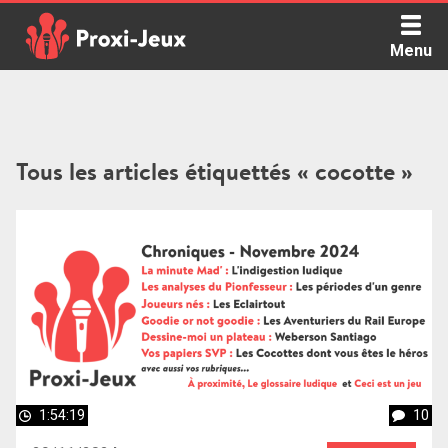
Skip
to
Menu
content
Proxi Jeux - Le podcast qui vous parle de jeux de société
Tous les articles étiquettés « cocotte »
1:54:19
10