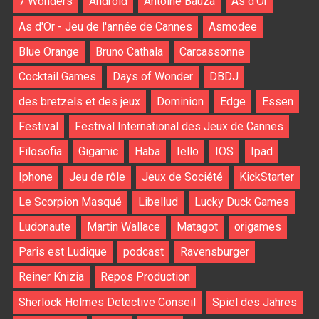
7 Wonders
Android
Antoine Bauza
As d'Or
As d'Or - Jeu de l'année de Cannes
Asmodee
Blue Orange
Bruno Cathala
Carcassonne
Cocktail Games
Days of Wonder
DBDJ
des bretzels et des jeux
Dominion
Edge
Essen
Festival
Festival International des Jeux de Cannes
Filosofia
Gigamic
Haba
Iello
IOS
Ipad
Iphone
Jeu de rôle
Jeux de Société
KickStarter
Le Scorpion Masqué
Libellud
Lucky Duck Games
Ludonaute
Martin Wallace
Matagot
origames
Paris est Ludique
podcast
Ravensburger
Reiner Knizia
Repos Production
Sherlock Holmes Detective Conseil
Spiel des Jahres