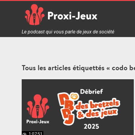
Skip
to
content
Proxi Jeux - Le podcast qui vous parle de jeux de soc
Le podcast qui vous parle de jeux de société
Tous les articles étiquettés « codo b
1:07:51