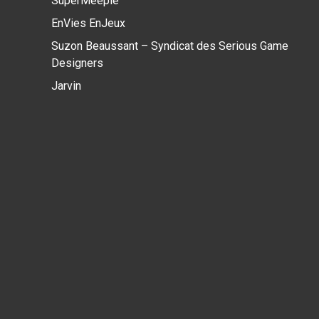
SuperMeeple
EnVies EnJeux
Suzon Beaussant – Syndicat des Serious Game
Designers
Jarvin