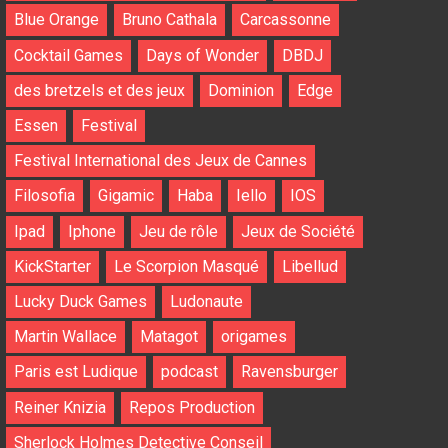
Blue Orange
Bruno Cathala
Carcassonne
Cocktail Games
Days of Wonder
DBDJ
des bretzels et des jeux
Dominion
Edge
Essen
Festival
Festival International des Jeux de Cannes
Filosofia
Gigamic
Haba
Iello
IOS
Ipad
Iphone
Jeu de rôle
Jeux de Société
KickStarter
Le Scorpion Masqué
Libellud
Lucky Duck Games
Ludonaute
Martin Wallace
Matagot
origames
Paris est Ludique
podcast
Ravensburger
Reiner Knizia
Repos Production
Sherlock Holmes Detective Conseil