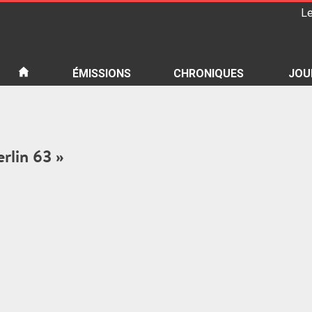
Le
iété
ÉMISSIONS
CHRONIQUES
JOU
erlin 63 »