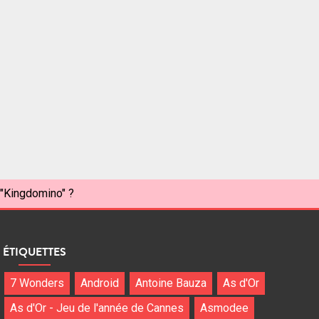
 "Kingdomino" ?
ÉTIQUETTES
7 Wonders
Android
Antoine Bauza
As d'Or
As d'Or - Jeu de l'année de Cannes
Asmodee