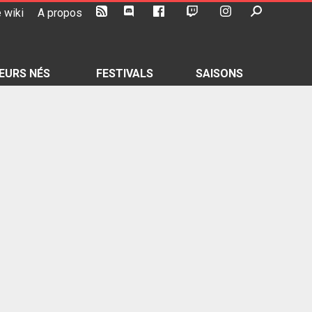
 wiki
A propos
EURS NÉS
FESTIVALS
SAISONS