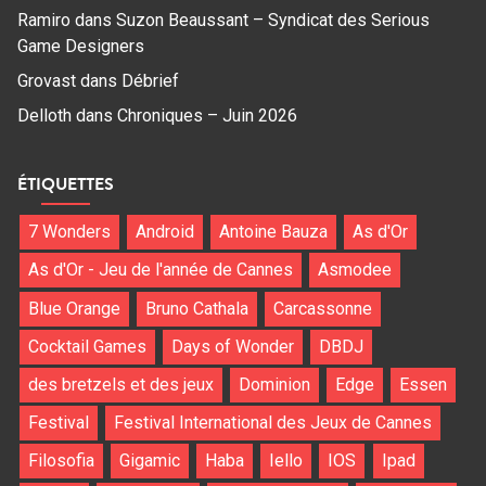
Ramiro
dans
Suzon Beaussant – Syndicat des Serious
Game Designers
Grovast
dans
Débrief
Delloth
dans
Chroniques – Juin 2026
ÉTIQUETTES
7 Wonders
Android
Antoine Bauza
As d'Or
As d'Or - Jeu de l'année de Cannes
Asmodee
Blue Orange
Bruno Cathala
Carcassonne
Cocktail Games
Days of Wonder
DBDJ
des bretzels et des jeux
Dominion
Edge
Essen
Festival
Festival International des Jeux de Cannes
Filosofia
Gigamic
Haba
Iello
IOS
Ipad