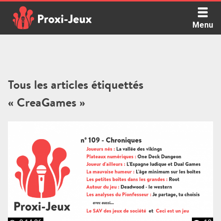
Skip
to
Menu
content
Proxi Jeux - Le podcast qui vous parle de jeux de société
Tous les articles étiquettés
« CreaGames »