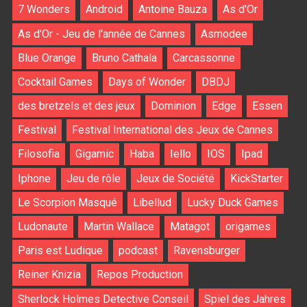
7 Wonders
Android
Antoine Bauza
As d'Or
As d'Or - Jeu de l'année de Cannes
Asmodee
Blue Orange
Bruno Cathala
Carcassonne
Cocktail Games
Days of Wonder
DBDJ
des bretzels et des jeux
Dominion
Edge
Essen
Festival
Festival International des Jeux de Cannes
Filosofia
Gigamic
Haba
Iello
IOS
Ipad
Iphone
Jeu de rôle
Jeux de Société
KickStarter
Le Scorpion Masqué
Libellud
Lucky Duck Games
Ludonaute
Martin Wallace
Matagot
origames
Paris est Ludique
podcast
Ravensburger
Reiner Knizia
Repos Production
Sherlock Holmes Detective Conseil
Spiel des Jahres