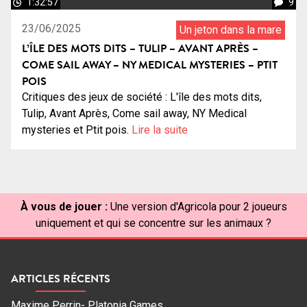
1:32:57
9
23/06/2025
Un jeton dans la mare
L’ÎLE DES MOTS DITS – TULIP – AVANT APRÈS –
COME SAIL AWAY – NY MEDICAL MYSTERIES – PTIT
POIS
Critiques des jeux de société : L'île des mots dits,
Tulip, Avant Après, Come sail away, NY Medical
mysteries et Ptit pois.
Lire la suite
À vous de jouer :
Une version d'Agricola pour 2 joueurs
uniquement et qui se concentre sur les animaux ?
ARTICLES RÉCENTS
Maxime Perrin- Platonia Games