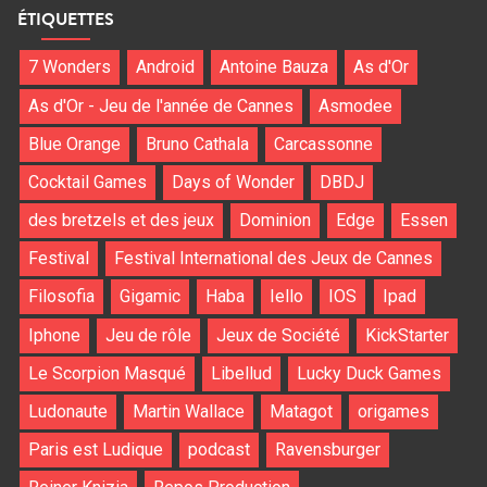
ÉTIQUETTES
7 Wonders
Android
Antoine Bauza
As d'Or
As d'Or - Jeu de l'année de Cannes
Asmodee
Blue Orange
Bruno Cathala
Carcassonne
Cocktail Games
Days of Wonder
DBDJ
des bretzels et des jeux
Dominion
Edge
Essen
Festival
Festival International des Jeux de Cannes
Filosofia
Gigamic
Haba
Iello
IOS
Ipad
Iphone
Jeu de rôle
Jeux de Société
KickStarter
Le Scorpion Masqué
Libellud
Lucky Duck Games
Ludonaute
Martin Wallace
Matagot
origames
Paris est Ludique
podcast
Ravensburger