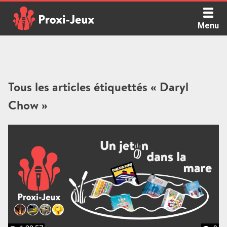
Skip
to
Menu
content
Proxi Jeux - Le podcast qui vous parle de jeux de société
Tous les articles étiquettés « Daryl
Chow »