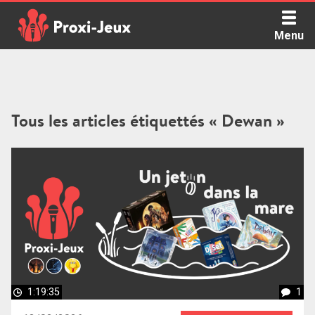
Skip
to
Menu
content
Proxi Jeux - Le podcast qui vous parle de jeux de société
Tous les articles étiquettés « Dewan »
1:19:35
1