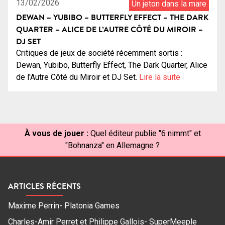
13/02/2026
Un jeton dans la mare
DEWAN – YUBIBO – BUTTERFLY EFFECT – THE DARK
QUARTER – ALICE DE L’AUTRE CÔTÉ DU MIROIR –
DJ SET
Critiques de jeux de société récemment sortis :
Dewan, Yubibo, Butterfly Effect, The Dark Quarter, Alice
de l'Autre Côté du Miroir et DJ Set.
Lire la suite
À vous de jouer :
Quel éditeur publie "6 nimmt" et
"Bohnanza" en Allemagne ?
ARTICLES RÉCENTS
Maxime Perrin- Platonia Games
Charles-Amir Perret et Philippe Gallois- SuperMeeple