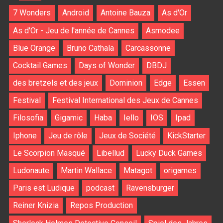
7 Wonders
Android
Antoine Bauza
As d'Or
As d'Or - Jeu de l'année de Cannes
Asmodee
Blue Orange
Bruno Cathala
Carcassonne
Cocktail Games
Days of Wonder
DBDJ
des bretzels et des jeux
Dominion
Edge
Essen
Festival
Festival International des Jeux de Cannes
Filosofia
Gigamic
Haba
Iello
IOS
Ipad
Iphone
Jeu de rôle
Jeux de Société
KickStarter
Le Scorpion Masqué
Libellud
Lucky Duck Games
Ludonaute
Martin Wallace
Matagot
origames
Paris est Ludique
podcast
Ravensburger
Reiner Knizia
Repos Production