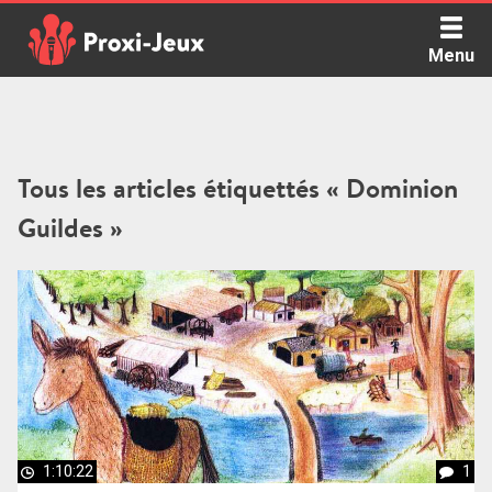
Skip
to
Menu
content
Proxi Jeux - Le podcast qui vous parle de jeux de société
Tous les articles étiquettés « Dominion
Guildes »
1:10:22
1