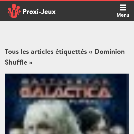
Skip
to
Menu
content
Proxi Jeux - Le podcast qui vous parle de jeux de société
Tous les articles étiquettés « Dominion
Shuffle »