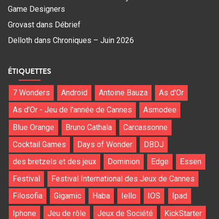
Game Designers
Grovast
dans
Débrief
Delloth
dans
Chroniques – Juin 2026
ÉTIQUETTES
7 Wonders
Android
Antoine Bauza
As d'Or
As d'Or - Jeu de l'année de Cannes
Asmodee
Blue Orange
Bruno Cathala
Carcassonne
Cocktail Games
Days of Wonder
DBDJ
des bretzels et des jeux
Dominion
Edge
Essen
Festival
Festival International des Jeux de Cannes
Filosofia
Gigamic
Haba
Iello
IOS
Ipad
Iphone
Jeu de rôle
Jeux de Société
KickStarter