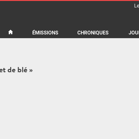
Le
iété
ÉMISSIONS
CHRONIQUES
JOU
et de blé »