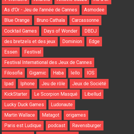
As d'Or - Jeu de l'année de Cannes
Asmodee
Blue Orange
Bruno Cathala
Carcassonne
Cocktail Games
Days of Wonder
DBDJ
des bretzels et des jeux
Dominion
Edge
Essen
Festival
Festival International des Jeux de Cannes
Filosofia
Gigamic
Haba
Iello
IOS
Ipad
Iphone
Jeu de rôle
Jeux de Société
KickStarter
Le Scorpion Masqué
Libellud
Lucky Duck Games
Ludonaute
Martin Wallace
Matagot
origames
Paris est Ludique
podcast
Ravensburger