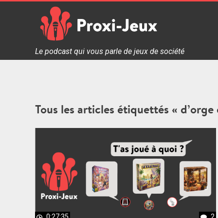
Skip
to
content
Proxi Jeux - Le podcast qui vous parle de jeux de soc
Le podcast qui vous parle de jeux de société
Tous les articles étiquettés « d’orge 
0:27:35
2