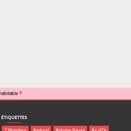
habitable ?
ÉTIQUETTES
7 Wonders
Android
Antoine Bauza
As d'Or