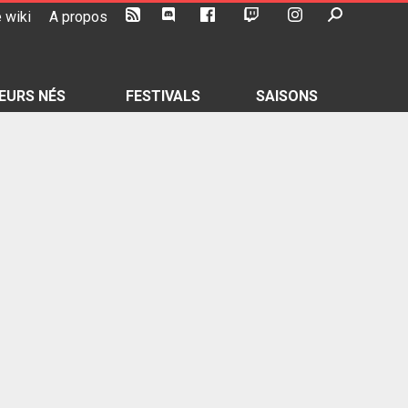
 wiki
A propos
EURS NÉS
FESTIVALS
SAISONS