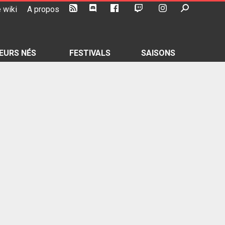
 wiki
A propos
EURS NÉS
FESTIVALS
SAISONS