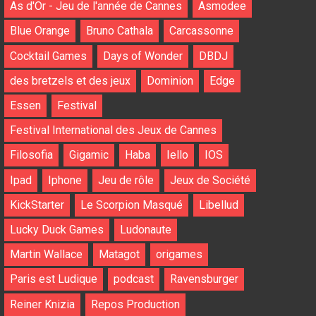
As d'Or - Jeu de l'année de Cannes
Asmodee
Blue Orange
Bruno Cathala
Carcassonne
Cocktail Games
Days of Wonder
DBDJ
des bretzels et des jeux
Dominion
Edge
Essen
Festival
Festival International des Jeux de Cannes
Filosofia
Gigamic
Haba
Iello
IOS
Ipad
Iphone
Jeu de rôle
Jeux de Société
KickStarter
Le Scorpion Masqué
Libellud
Lucky Duck Games
Ludonaute
Martin Wallace
Matagot
origames
Paris est Ludique
podcast
Ravensburger
Reiner Knizia
Repos Production