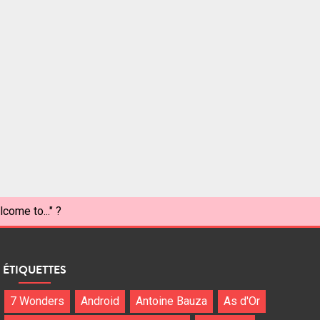
come to..." ?
ÉTIQUETTES
7 Wonders
Android
Antoine Bauza
As d'Or