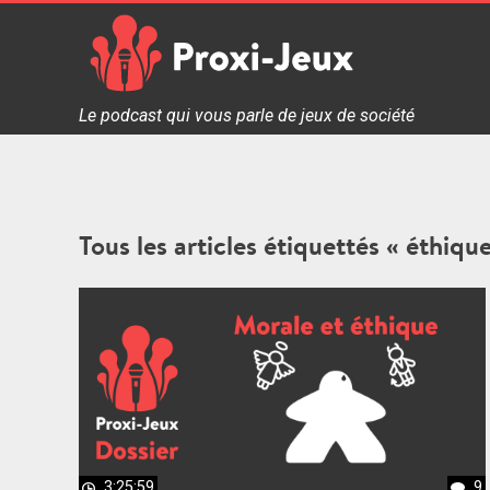
Skip
to
content
Proxi Jeux - Le podcast qui vous parle de jeux de soc
Le podcast qui vous parle de jeux de société
Tous les articles étiquettés « éthiqu
3:25:59
9