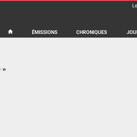
Le
iété
ÉMISSIONS
CHRONIQUES
JOU
e »