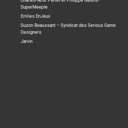
Charles-Amir Perret et Philippe Gallois-
SuperMeeple
EnVies EnJeux
Suzon Beaussant – Syndicat des Serious Game
Designers
Jarvin