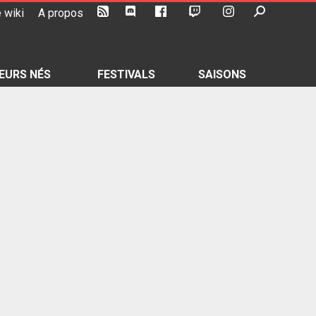
 wiki
A propos
EURS NÉS
FESTIVALS
SAISONS