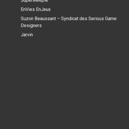
SuperMeeple
EnVies EnJeux
Suzon Beaussant – Syndicat des Serious Game
Designers
Jarvin