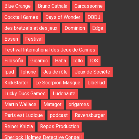
Blue Orange
Bruno Cathala
Carcassonne
Cocktail Games
Days of Wonder
DBDJ
des bretzels et des jeux
Dominion
Edge
Essen
Festival
Festival International des Jeux de Cannes
Filosofia
Gigamic
Haba
Iello
IOS
Ipad
Iphone
Jeu de rôle
Jeux de Société
KickStarter
Le Scorpion Masqué
Libellud
Lucky Duck Games
Ludonaute
Martin Wallace
Matagot
origames
Paris est Ludique
podcast
Ravensburger
Reiner Knizia
Repos Production
Sherlock Holmes Detective Conseil