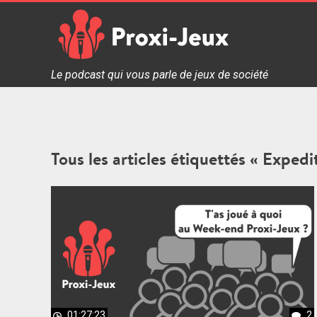
Skip
to
content
Proxi Jeux - Le podcast qui vous parle de jeux de soc
Le podcast qui vous parle de jeux de société
Tous les articles étiquettés « Expedi
01:27:23
2