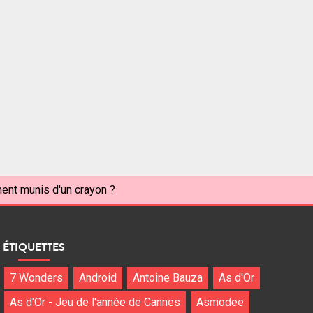
ent munis d'un crayon ?
ÉTIQUETTES
7 Wonders
Android
Antoine Bauza
As d'Or
As d'Or - Jeu de l'année de Cannes
Asmodee