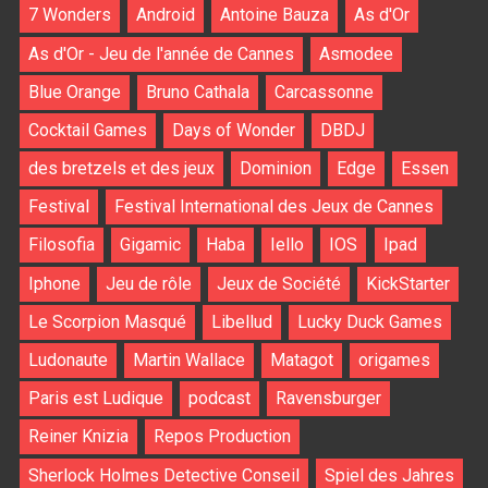
7 Wonders
Android
Antoine Bauza
As d'Or
As d'Or - Jeu de l'année de Cannes
Asmodee
Blue Orange
Bruno Cathala
Carcassonne
Cocktail Games
Days of Wonder
DBDJ
des bretzels et des jeux
Dominion
Edge
Essen
Festival
Festival International des Jeux de Cannes
Filosofia
Gigamic
Haba
Iello
IOS
Ipad
Iphone
Jeu de rôle
Jeux de Société
KickStarter
Le Scorpion Masqué
Libellud
Lucky Duck Games
Ludonaute
Martin Wallace
Matagot
origames
Paris est Ludique
podcast
Ravensburger
Reiner Knizia
Repos Production
Sherlock Holmes Detective Conseil
Spiel des Jahres