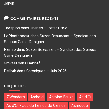
Jarvin
COMMENTAIRES RÉCENTS
Thespios
dans
Thebes – Peter Prinz
LePionfesseur
dans
Suzon Beaussant – Syndicat des
Serious Game Designers
Ramiro
dans
Suzon Beaussant – Syndicat des Serious
Game Designers
Grovast
dans
Débrief
Delloth
dans
Chroniques – Juin 2026
ÉTIQUETTES
7 Wonders
Android
Antoine Bauza
As d'Or
As d'Or - Jeu de l'année de Cannes
Asmodee