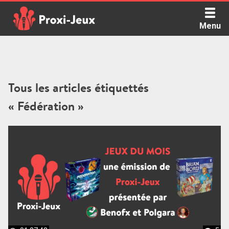
Skip
to
Menu
content
Proxi Jeux - Le podcast qui vous parle de jeux de société
Tous les articles étiquettés
« Fédération »