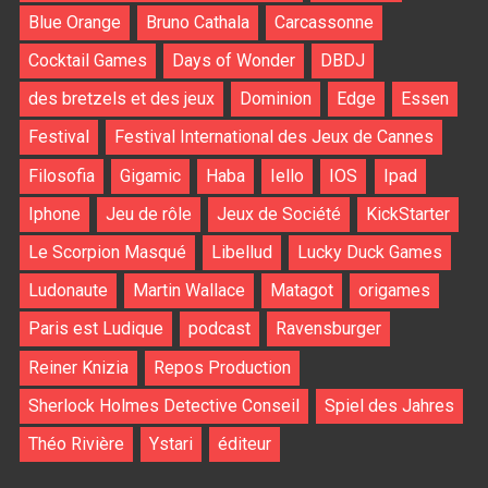
Blue Orange
Bruno Cathala
Carcassonne
Cocktail Games
Days of Wonder
DBDJ
des bretzels et des jeux
Dominion
Edge
Essen
Festival
Festival International des Jeux de Cannes
Filosofia
Gigamic
Haba
Iello
IOS
Ipad
Iphone
Jeu de rôle
Jeux de Société
KickStarter
Le Scorpion Masqué
Libellud
Lucky Duck Games
Ludonaute
Martin Wallace
Matagot
origames
Paris est Ludique
podcast
Ravensburger
Reiner Knizia
Repos Production
Sherlock Holmes Detective Conseil
Spiel des Jahres
Théo Rivière
Ystari
éditeur