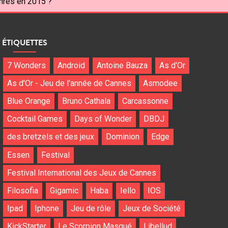
ahres en 2015 ?
ÉTIQUETTES
7 Wonders
Android
Antoine Bauza
As d'Or
As d'Or - Jeu de l'année de Cannes
Asmodee
Blue Orange
Bruno Cathala
Carcassonne
Cocktail Games
Days of Wonder
DBDJ
des bretzels et des jeux
Dominion
Edge
Essen
Festival
Festival International des Jeux de Cannes
Filosofia
Gigamic
Haba
Iello
IOS
Ipad
Iphone
Jeu de rôle
Jeux de Société
KickStarter
Le Scorpion Masqué
Libellud