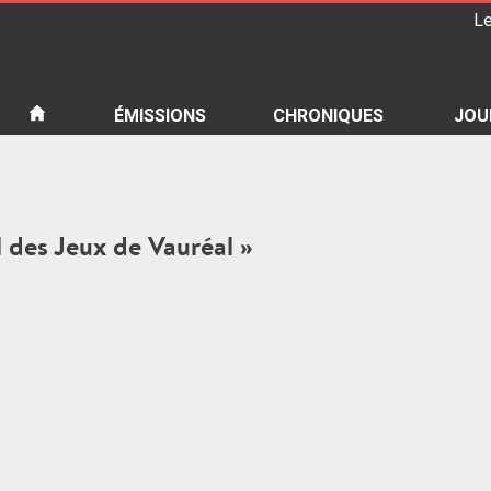
Le
iété
ÉMISSIONS
CHRONIQUES
JOU
al des Jeux de Vauréal »