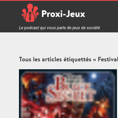
Skip
to
content
Proxi Jeux - Le podcast qui vous parle de jeux de soc
Le podcast qui vous parle de jeux de société
Tous les articles étiquettés « Festiv