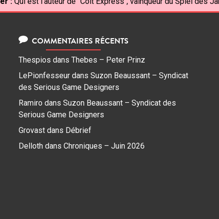
er :
Qui est l'auteur de "Colt Express", vainqueur du Spiel des J
COMMENTAIRES RÉCENTS
Thespios
dans
Thebes – Peter Prinz
LePionfesseur
dans
Suzon Beaussant – Syndicat
des Serious Game Designers
Ramiro
dans
Suzon Beaussant – Syndicat des
Serious Game Designers
Grovast
dans
Débrief
Delloth
dans
Chroniques – Juin 2026