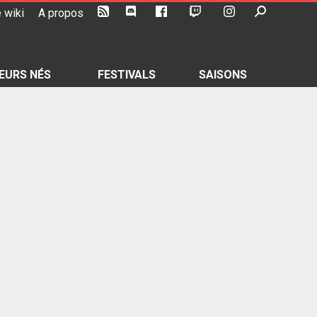
 wiki
A propos
EURS NÉS
FESTIVALS
SAISONS