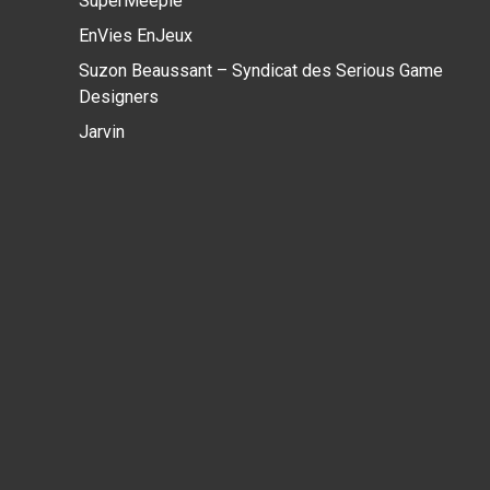
SuperMeeple
EnVies EnJeux
Suzon Beaussant – Syndicat des Serious Game
Designers
Jarvin