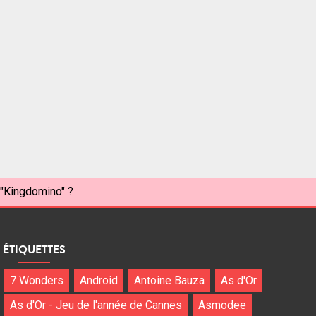
 "Kingdomino" ?
ÉTIQUETTES
7 Wonders
Android
Antoine Bauza
As d'Or
As d'Or - Jeu de l'année de Cannes
Asmodee