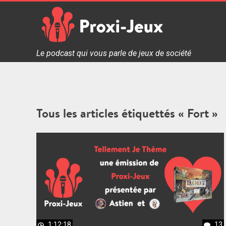
Skip
to
content
Proxi Jeux - Le podcast qui vous parle de jeux de soc
Le podcast qui vous parle de jeux de société
Tous les articles étiquettés « Fort »
1:12:18
13