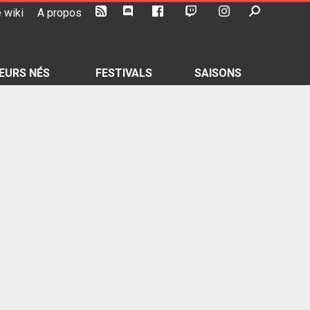
 wiki
A propos
EURS NÉS
FESTIVALS
SAISONS