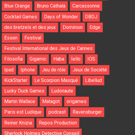
Blue Orange
Bruno Cathala
Carcassonne
Cocktail Games
Days of Wonder
DBDJ
des bretzels et des jeux
Dominion
Edge
Essen
Festival
Festival International des Jeux de Cannes
Filosofia
Gigamic
Haba
Iello
IOS
Ipad
Iphone
Jeu de rôle
Jeux de Société
KickStarter
Le Scorpion Masqué
Libellud
Lucky Duck Games
Ludonaute
Martin Wallace
Matagot
origames
Paris est Ludique
podcast
Ravensburger
Reiner Knizia
Repos Production
Sherlock Holmes Detective Conseil